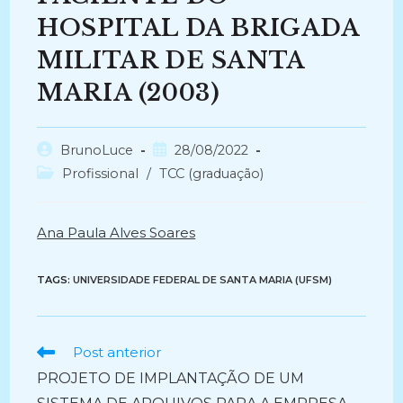
HOSPITAL DA BRIGADA
MILITAR DE SANTA
MARIA (2003)
Autor
Post
BrunoLuce
28/08/2022
do
publicado:
Categoria
Profissional
/
TCC (graduação)
post:
do
post:
Ana Paula Alves Soares
TAGS:
UNIVERSIDADE FEDERAL DE SANTA MARIA (UFSM)
Ler
Post anterior
mais
PROJETO DE IMPLANTAÇÃO DE UM
artigos