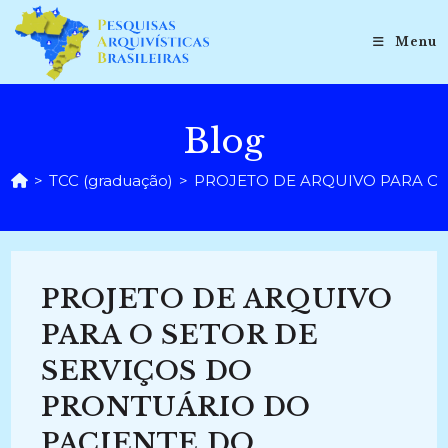
Ir
para
Menu
o
conteúdo
Blog
>
TCC (graduação)
>
PROJETO DE ARQUIVO PARA O S
PROJETO DE ARQUIVO
PARA O SETOR DE
SERVIÇOS DO
PRONTUÁRIO DO
PACIENTE DO