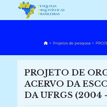
Ir
para
o
conteúdo
>
Projetos de pesquisa
>
PROJ
PROJETO DE OR
ACERVO DA ESC
DA UFRGS (2004 