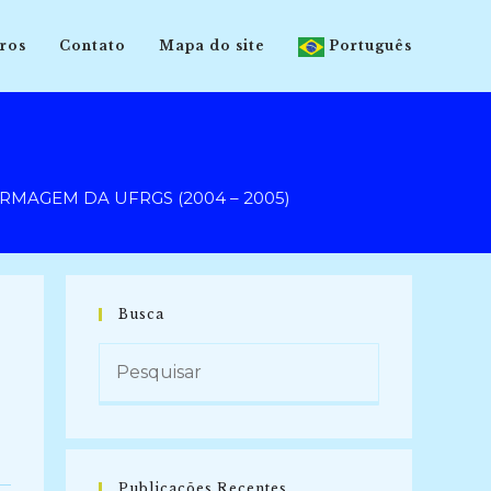
ros
Contato
Mapa do site
Português
MAGEM DA UFRGS (2004 – 2005)
Busca
Publicações Recentes