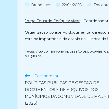
Autor
Post
Categoria
BrunoLuce
22/04/2026
Docent
do
publicado:
do
post:
post:
Jorge Eduardo Enríquez Vivar
– Coordenador
Organização do acervo documental da escol
está na importância da escola na História da
TAGS:
ARQUIVO PERMANENTE
,
GESTÃO DE DOCUMENTOS
SUL (UFRGS)
Ler
Post anterior
mais
POLÍTICAS PÚBLICAS DE GESTÃO DE
artigos
DOCUMENTOS E DE ARQUIVOS DOS
MUNÍCIPIOS DA COMUNIDADE DE MADRI
(2023)