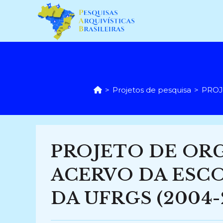
Ir
para
o
conteúdo
>
Projetos de pesquisa
>
PROJ
PROJETO DE OR
ACERVO DA ESC
DA UFRGS (2004-