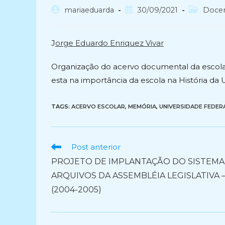
Autor
Post
Categoria
mariaeduarda
30/09/2021
Doce
do
publicado:
do
post:
post:
J
orge Eduardo Enriquez Vivar
Organização do acervo documental da escol
esta na importância da escola na História da
TAGS:
ACERVO ESCOLAR
,
MEMÓRIA
,
UNIVERSIDADE FEDERA
Ler
Post anterior
mais
PROJETO DE IMPLANTAÇÃO DO SISTEMA
artigos
ARQUIVOS DA ASSEMBLÉIA LEGISLATIVA –
(2004-2005)