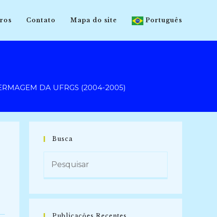
ros
Contato
Mapa do site
Português
RMAGEM DA UFRGS (2004-2005)
Busca
Publicações Recentes