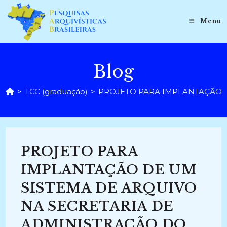
Ir
para
Menu
o
conteúdo
Blog
>
TCC (graduação)
>
PROJETO PARA IMPLANTAÇÃO D
PROJETO PARA
IMPLANTAÇÃO DE UM
SISTEMA DE ARQUIVO
NA SECRETARIA DE
ADMINISTRAÇÃO DO