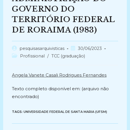
GOVERNO DO
TERRITÓRIO FEDERAL
DE RORAIMA (1983)
Autor
Post
pesquisasarquivisticas
30/06/2023
do
publicado:
Categoria
Profissional
/
TCC (graduação)
post:
do
post:
Angela Vanete Casali Rodrigues Fernandes
Texto completo disponível em: (arquivo não
encontrado)
TAGS:
UNIVERSIDADE FEDERAL DE SANTA MARIA (UFSM)