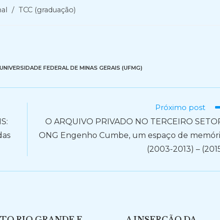
nal
/
TCC (graduação)
UNIVERSIDADE FEDERAL DE MINAS GERAIS (UFMG)
Próximo post
S:
O ARQUIVO PRIVADO NO TERCEIRO SETOR
das
ONG Engenho Cumbe, um espaço de memór
(2003-2013) – (201
TO RIO GRANDE E
A INSERÇÃO DA