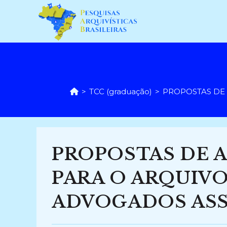
Ir
para
o
conteúdo
>
TCC (graduação)
>
PROPOSTAS DE 
PROPOSTAS DE 
PARA O ARQUIVO
ADVOGADOS ASSO