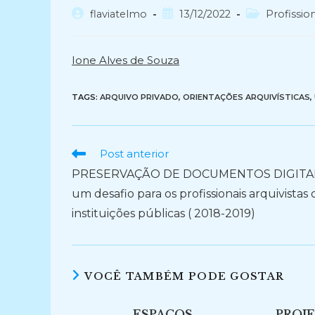
Autor
Post
Categoria
flaviatelmo
13/12/2022
Profissio
do
publicado:
do
post:
post:
Ione Alves de Souza
TAGS:
ARQUIVO PRIVADO
,
ORIENTAÇÕES ARQUIVÍSTICAS
,
Ler
Post anterior
mais
PRESERVAÇÃO DE DOCUMENTOS DIGITAI
artigos
um desafio para os profissionais arquivistas 
instituições públicas ( 2018-2019)
VOCÊ TAMBÉM PODE GOSTAR
ESPAÇOS
PROJE