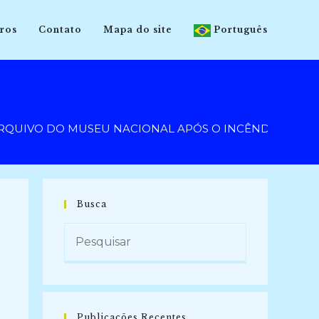
ros
Contato
Mapa do site
Português
QUIVO DO MUSEU NACIONAL APÓS O INCÊNDIO (2019)
Busca
Publicações Recentes