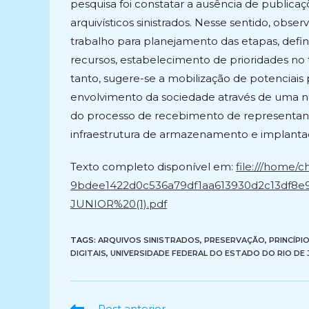
pesquisa foi constatar a ausência de publica
arquivísticos sinistrados. Nesse sentido, obs
trabalho para planejamento das etapas, defini
recursos, estabelecimento de prioridades no
tanto, sugere-se a mobilização de potenciais 
envolvimento da sociedade através de uma na
do processo de recebimento de representantes
infraestrutura de armazenamento e implanta
Texto completo disponível em:
file:///home/c
9bdee1422d0c536a79df1aa613930d2c13df8
JUNIOR%20(1).pdf
TAGS:
ARQUIVOS SINISTRADOS
,
PRESERVAÇÃO
,
PRINCÍPI
DIGITAIS
,
UNIVERSIDADE FEDERAL DO ESTADO DO RIO DE J
Ler
Post anterior