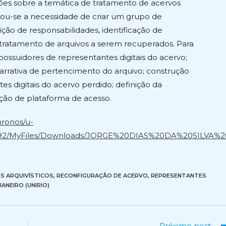
ções sobre a temática de tratamento de acervos
ervou-se a necessidade de criar um grupo de
ção de responsabilidades, identificação de
 tratamento de arquivos a serem recuperados. Para
possuidores de representantes digitais do acervo;
rrativa de pertencimento do arquivo; construção
 digitais do acervo perdido; definição da
ção de plataforma de acesso.
hronos/u-
e92/MyFiles/Downloads/JORGE%20DIAS%20DA%20SILVA%2
OS ARQUIVÍSTICOS
,
RECONFIGURAÇÃO DE ACERVO
,
REPRESENTANTES
ANEIRO (UNIRIO)
Próximo post