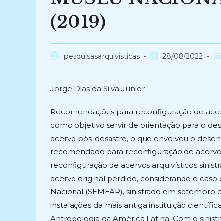
(2019)
Autor
Post
Ca
pesquisasarquivisticas
28/08/2022
do
publicado:
d
post:
po
Jorge Dias da Silva Junior
Recomendações para reconfiguração de acervo
como objetivo servir de orientação para o 
acervo pós-desastre, o que envolveu o desen
recomendado para reconfiguração de acervos d
reconfiguração de acervos arquivísticos sinis
acervo original perdido, considerando o cas
Nacional (SEMEAR), sinistrado em setembro d
instalações da mais antiga instituição científi
Antropologia da América Latina. Com o sinist