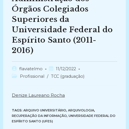
Órgãos Colegiados
Superiores da
Universidade Federal do
Espírito Santo (2011-
2016)
Autor
Post
flaviatelmo
11/12/2022
do
publicado:
Categoria
Profissional
/
TCC (graduação)
post:
do
post:
Denize Laureano Rocha
TAGS:
ARQUIVO UNIVERSITÁRIO
,
ARQUIVOLOGIA
,
RECUPERAÇÃO DA INFORMAÇÃO
,
UNIVERSIDADE FEDERAL DO
ESPÍRITO SANTO (UFES)