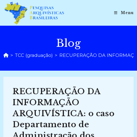
Ir
para
Menu
o
conteúdo
Blog
>
TCC (graduação)
>
RECUPERAÇÃO DA INFORMAÇÃO ARQU
RECUPERAÇÃO DA
INFORMAÇÃO
ARQUIVÍSTICA: o caso
Departamento de
Administração dos