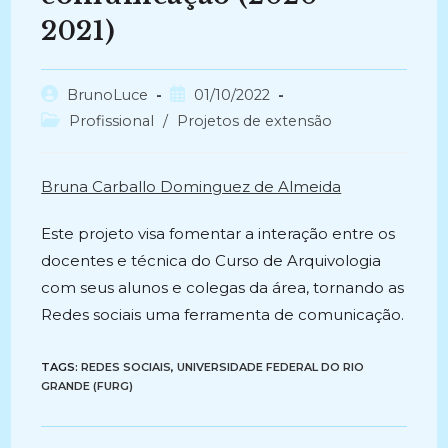
2021)
Autor
Post
BrunoLuce
01/10/2022
do
publicado:
Categoria
Profissional
/
Projetos de extensão
post:
do
post:
Bruna Carballo Dominguez de Almeida
Este projeto visa fomentar a interação entre os
docentes e técnica do Curso de Arquivologia
com seus alunos e colegas da área, tornando as
Redes sociais uma ferramenta de comunicação.
TAGS:
REDES SOCIAIS
,
UNIVERSIDADE FEDERAL DO RIO
GRANDE (FURG)