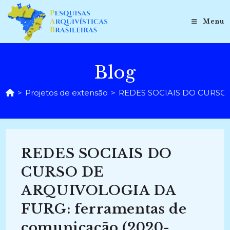
Ir
para
Menu
o
conteúdo
Blog
>
Projetos de extensão
>
REDES SOCIAIS DO CURSO D
REDES SOCIAIS DO
CURSO DE
ARQUIVOLOGIA DA
FURG: ferramentas de
comunicação (2020-