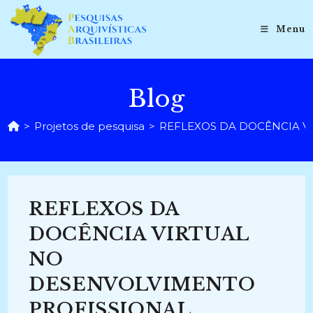
Ir
para
Menu
o
conteúdo
Blog
>
Projetos de pesquisa
>
REFLEXOS DA DOCÊNCIA VI
REFLEXOS DA
DOCÊNCIA VIRTUAL
NO
DESENVOLVIMENTO
PROFISSIONAL