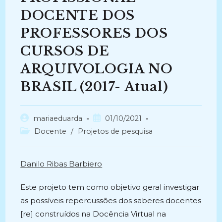
DOCENTE DOS
PROFESSORES DOS
CURSOS DE
ARQUIVOLOGIA NO
BRASIL (2017- Atual)
Autor
Post
mariaeduarda
01/10/2021
do
publicado:
Categoria
Docente
/
Projetos de pesquisa
post:
do
post:
Danilo Ribas Barbiero
Este projeto tem como objetivo geral investigar
as possíveis repercussões dos saberes docentes
[re] construídos na Docência Virtual na