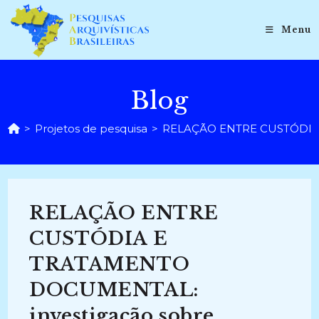
Ir
para
Menu
o
conteúdo
Blog
>
Projetos de pesquisa
>
RELAÇÃO ENTRE CUSTÓDIA E 
RELAÇÃO ENTRE
CUSTÓDIA E
TRATAMENTO
DOCUMENTAL:
investigação sobre