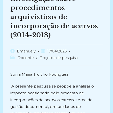
procedimentos
arquivísticos de
incorporação de acervos
(2014-2018)
Autor
Post
Emanuely
17/04/2025
do
publicado:
Categoria
Docente
/
Projetos de pesquisa
post:
do
post:
Sonia Maria Troitiño Rodriguez
A presente pesquisa se propõe a analisar o
impacto ocasionado pelo processo de
incorporações de acervos extrassistema de
gestão documental, em unidades de