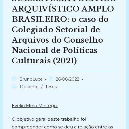
ARQUIVÍSTICO AMPLO
BRASILEIRO: o caso do
Colegiado Setorial de
Arquivos do Conselho
Nacional de Políticas
Culturais (2021)
Autor
Post
BrunoLuce
26/08/2022
do
publicado:
Categoria
Docente
/
Teses
post:
do
post:
Evelin Melo Mintegui
O objetivo geral deste trabalho foi
compreender como se deu a relação entre as