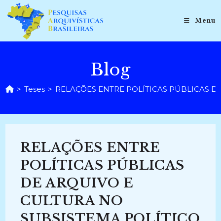
Ir
para
Menu
o
conteúdo
Blog
>
Teses
>
RELAÇÕES ENTRE POLÍTICAS PÚBLICAS DE AR
RELAÇÕES ENTRE
POLÍTICAS PÚBLICAS
DE ARQUIVO E
CULTURA NO
SUBSISTEMA POLÍTICO