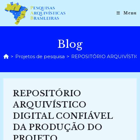
Ir
para
Menu
o
conteúdo
Blog
>
Projetos de pesquisa
>
REPOSITÓRIO ARQUIVÍSTIC
REPOSITÓRIO
ARQUIVÍSTICO
DIGITAL CONFIÁVEL
DA PRODUÇÃO DO
PROJETO