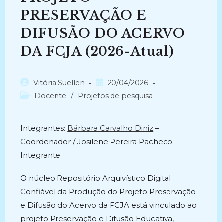
PRESERVAÇÃO E
DIFUSÃO DO ACERVO
DA FCJA (2026-Atual)
Autor
Post
Vitória Suellen
20/04/2026
do
publicado:
Categoria
Docente
/
Projetos de pesquisa
post:
do
post:
Integrantes:
Bárbara Carvalho Diniz
–
Coordenador / Josilene Pereira Pacheco –
Integrante.
O núcleo Repositório Arquivístico Digital
Confiável da Produção do Projeto Preservação
e Difusão do Acervo da FCJA está vinculado ao
projeto Preservação e Difusão Educativa,