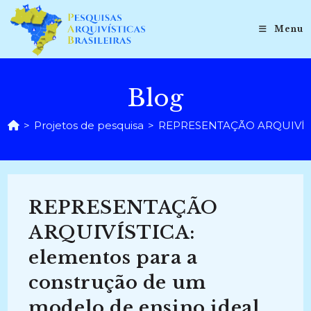
Ir
para
Menu
o
conteúdo
Blog
>
Projetos de pesquisa
>
REPRESENTAÇÃO ARQUIVÍSTICA:
REPRESENTAÇÃO
ARQUIVÍSTICA:
elementos para a
construção de um
modelo de ensino ideal