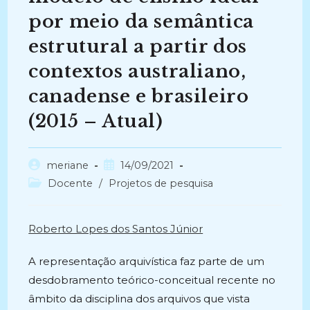
por meio da semântica
estrutural a partir dos
contextos australiano,
canadense e brasileiro
(2015 – Atual)
Autor
Post
meriane
14/09/2021
do
publicado:
Categoria
Docente
/
Projetos de pesquisa
post:
do
post:
Roberto Lopes dos Santos Júnior
A representação arquivística faz parte de um
desdobramento teórico-conceitual recente no
âmbito da disciplina dos arquivos que vista