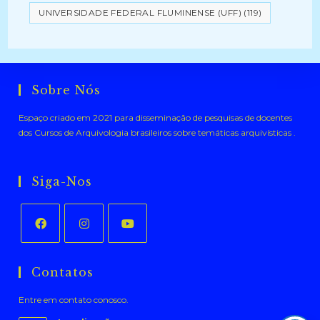
UNIVERSIDADE FEDERAL FLUMINENSE (UFF)
(119)
Sobre Nós
Espaço criado em 2021 para disseminação de pesquisas de docentes
dos Cursos de Arquivologia brasileiros sobre temáticas arquivísticas .
Siga-Nos
Abre
Abre
Abre
em
em
em
Contatos
uma
uma
uma
Entre em contato conosco.
nova
nova
nova