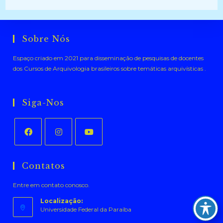
Sobre Nós
Espaço criado em 2021 para disseminação de pesquisas de docentes
dos Cursos de Arquivologia brasileiros sobre temáticas arquivísticas .
Siga-Nos
Abre
Abre
Abre
em
em
em
Contatos
uma
uma
uma
Entre em contato conosco.
nova
nova
nova
aba
aba
aba
Localização:
Universidade Federal da Paraíba