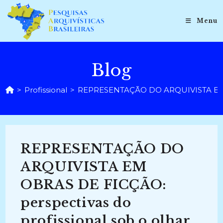
Ir
para
Menu
o
conteúdo
Blog
>
Profissional
>
REPRESENTAÇÃO DO ARQUIVISTA EM OBRA
REPRESENTAÇÃO DO
ARQUIVISTA EM
OBRAS DE FICÇÃO:
perspectivas do
profissional sob o olhar