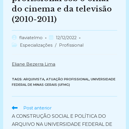
do cinema e da televisão
(2010-2011)
Autor
Post
flaviatelmo
12/12/2022
do
publicado:
Categoria
Especializações
/
Profissional
post:
do
post:
Eliane Bezerra Lima
TAGS:
ARQUIVISTA
,
ATUAÇÃO PROFISSIONAL
,
UNIVERSIDADE
FEDERAL DE MINAS GERAIS (UFMG)
Ler
Post anterior
mais
A CONSTRUÇÃO SOCIAL E POLÍTICA DO
artigos
ARQUIVO NA UNIVERSIDADE FEDERAL DE