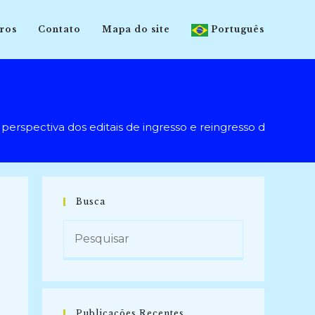
ros
Contato
Mapa do site
Português
ectiva dos editais de ingresso e reingresso de alunos
Busca
Publicações Recentes