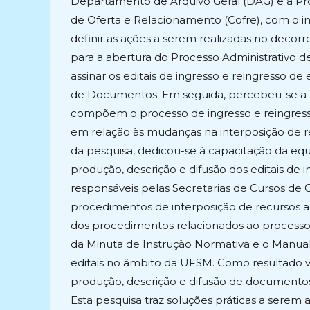
Departamento de Arquivo Geral (DAG) e a Pró
de Oferta e Relacionamento (Cofre), com o in
definir as ações a serem realizadas no decorr
para a abertura do Processo Administrativo d
assinar os editais de ingresso e reingresso d
de Documentos. Em seguida, percebeu-se a 
compõem o processo de ingresso e reingresso,
em relação às mudanças na interposição de re
da pesquisa, dedicou-se à capacitação da eq
produção, descrição e difusão dos editais de i
responsáveis pelas Secretarias de Cursos de
procedimentos de interposição de recursos ao
dos procedimentos relacionados ao processo s
da Minuta de Instrução Normativa e o Manual
editais no âmbito da UFSM. Como resultado v
produção, descrição e difusão de documentos
Esta pesquisa traz soluções práticas a serem a