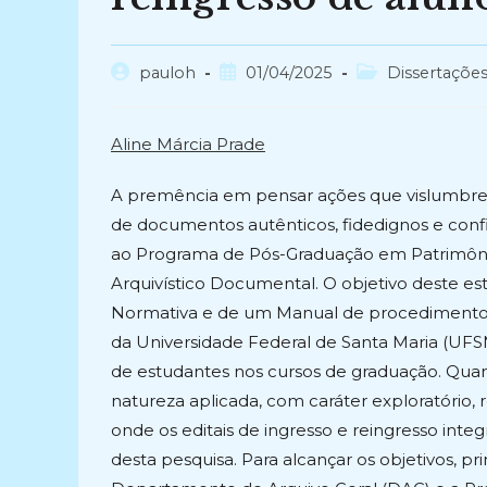
Autor
Post
Categoria
pauloh
01/04/2025
Dissertaçõe
do
publicado:
do
post:
post:
Aline Márcia Prade
A premência em pensar ações que vislumbrem
de documentos autênticos, fidedignos e conf
ao Programa de Pós-Graduação em Patrimônio C
Arquivístico Documental. O objetivo deste e
Normativa e de um Manual de procedimentos 
da Universidade Federal de Santa Maria (UFSM)
de estudantes nos cursos de graduação. Quant
natureza aplicada, com caráter exploratório,
onde os editais de ingresso e reingresso in
desta pesquisa. Para alcançar os objetivos, p