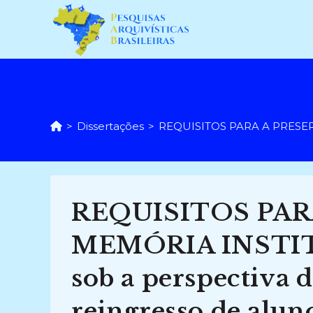
Ir
para
o
conteúdo
>
Dissertações
>
REQUISITOS PARA A PRESERVA
REQUISITOS PAR
MEMÓRIA INSTIT
sob a perspectiva d
reingresso de alu