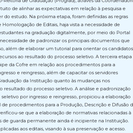
-Reitoria de Graduação (Prograd), através da Coordenador
tuito de alinhar as expectativas em relação à pesquisa e
er do estudo. Na próxima etapa, foram definidas as regras
e Homologação de Editais, haja vista a necessidade de
e estudantes na graduação digitalmente, por meio do Portal
necessidade de padronizar os principais documentos que
 além de elaborar um tutorial para orientar os candidatos
cursos ao resultado do processo seletivo. A terceira etapa
uipe da Cofre em relação aos procedimentos para a
ngresso e reingresso, além de capacitar os servidores
 Graduação da Instituição quanto às mudanças nos
 resultado do processo seletivo. A análise e padronização
eletivo por ingresso e reingresso, propiciou a elaboração
 de procedimentos para a Produção, Descrição e Difusão 
erificou-se que a elaboração de normativas relacionadas à
 de guarda permanente ainda é incipiente na Instituição.
plicadas aos editais, visando à sua preservação e acesso.