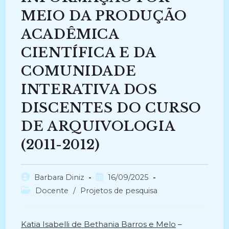
MEIO DA PRODUÇÃO
ACADÊMICA
CIENTÍFICA E DA
COMUNIDADE
INTERATIVA DOS
DISCENTES DO CURSO
DE ARQUIVOLOGIA
(2011-2012)
Autor
Post
Barbara Diniz
16/09/2025
do
publicado:
Categoria
Docente
/
Projetos de pesquisa
post:
do
post:
Katia Isabelli de Bethania Barros e Melo
–