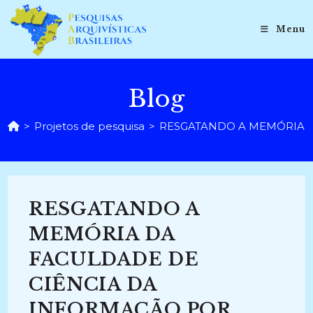
Ir
para
Menu
o
conteúdo
Blog
>
Projetos de pesquisa
>
RESGATANDO A MEMÓRIA D
RESGATANDO A
MEMÓRIA DA
FACULDADE DE
CIÊNCIA DA
INFORMAÇÃO POR