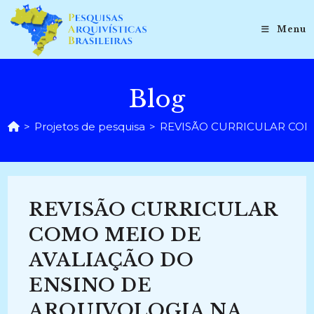
Ir
para
Menu
o
conteúdo
Blog
>
Projetos de pesquisa
>
REVISÃO CURRICULAR COMO 
REVISÃO CURRICULAR
COMO MEIO DE
AVALIAÇÃO DO
ENSINO DE
ARQUIVOLOGIA NA