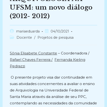
UFSM: um novo diálogo
(2012- 2012)
Autor
Post
mariaeduarda
04/10/2021
do
publicado:
Categoria
Docente
/
Projetos de pesquisa
post:
do
post:
Sônia Elisabete Constante
– Coordenadora /
Rafael Chaves Ferreira /
Fernanda Kieling
Pedrazzi
O presente projeto visa dar continuidade em
suas atividades concernentes a avaliar o ensino
de Arquivologia na Universidade Federal de
Santa Maria através da análise de seu PPC,
contemplando as necessidades da comunidade