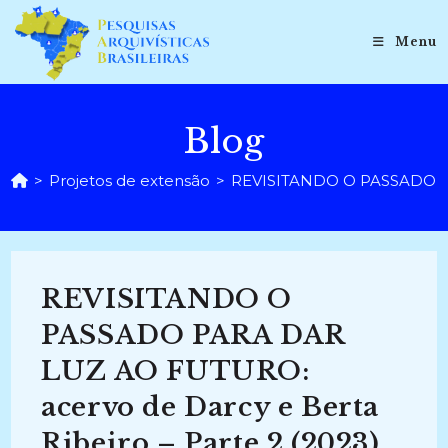
Ir
para
Menu
o
conteúdo
Blog
>
Projetos de extensão
>
REVISITANDO O PASSADO PAR
REVISITANDO O
PASSADO PARA DAR
LUZ AO FUTURO:
acervo de Darcy e Berta
Ribeiro – Parte 2 (2023)