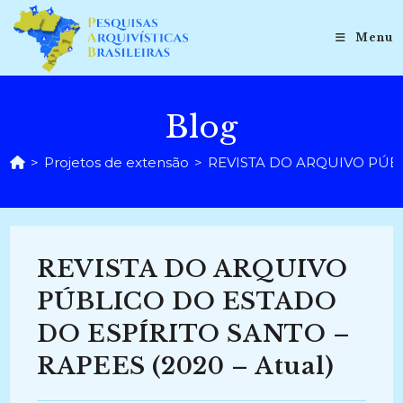
Ir
para
Menu
o
conteúdo
Blog
>
Projetos de extensão
>
REVISTA DO ARQUIVO PÚBLI
REVISTA DO ARQUIVO
PÚBLICO DO ESTADO
DO ESPÍRITO SANTO –
RAPEES (2020 – Atual)