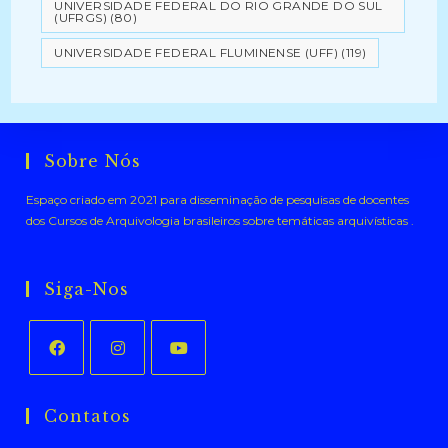
UNIVERSIDADE FEDERAL DO RIO GRANDE DO SUL
(UFRGS)
(80)
UNIVERSIDADE FEDERAL FLUMINENSE (UFF)
(119)
Sobre Nós
Espaço criado em 2021 para disseminação de pesquisas de docentes
dos Cursos de Arquivologia brasileiros sobre temáticas arquivísticas .
Siga-Nos
Abre
Abre
Abre
em
em
em
Contatos
uma
uma
uma