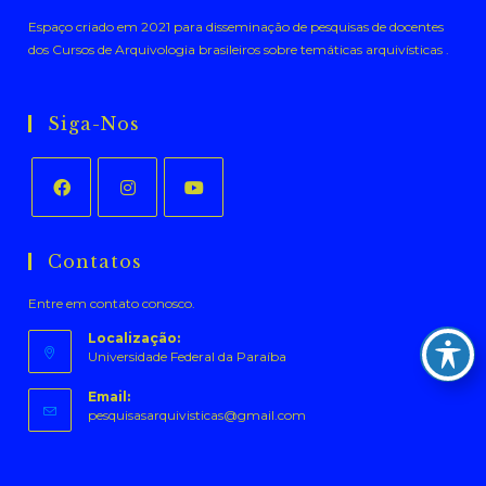
Espaço criado em 2021 para disseminação de pesquisas de docentes
dos Cursos de Arquivologia brasileiros sobre temáticas arquivísticas .
Siga-Nos
Abre
Abre
Abre
em
em
em
Contatos
uma
uma
uma
Entre em contato conosco.
nova
nova
nova
aba
aba
aba
Localização:
Universidade Federal da Paraíba
Email:
Abre
pesquisasarquivisticas@gmail.com
em
seu
aplicativo