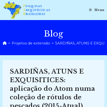
Ir
para
Menu
o
conteúdo
Blog
>
Projetos de extensão
>
SARDIÑAS, ATUNS E EXQUISIT
SARDIÑAS, ATUNS E
EXQUISITICES:
aplicação do Atom numa
coleção de rótulos de
pescados (2015-Atual)