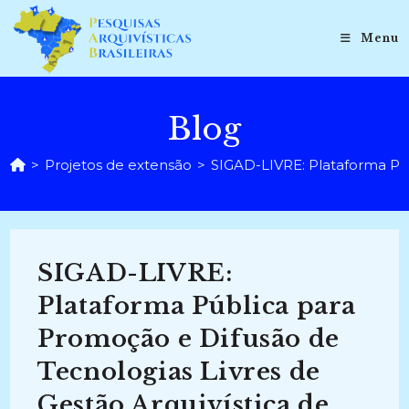
Ir
para
Menu
o
conteúdo
Blog
>
Projetos de extensão
>
SIGAD-LIVRE: Plataforma Púb
SIGAD-LIVRE:
Plataforma Pública para
Promoção e Difusão de
Tecnologias Livres de
Gestão Arquivística de