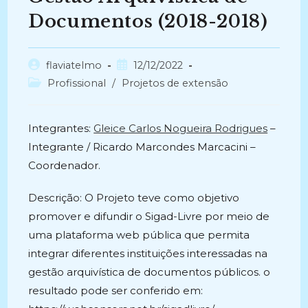
Documentos (2018-2018)
Autor
Post
flaviatelmo
12/12/2022
do
publicado:
Categoria
Profissional
/
Projetos de extensão
post:
do
post:
Integrantes:
Gleice Carlos Nogueira Rodrigues
–
Integrante / Ricardo Marcondes Marcacini –
Coordenador.
Descrição: O Projeto teve como objetivo
promover e difundir o Sigad-Livre por meio de
uma plataforma web pública que permita
integrar diferentes instituições interessadas na
gestão arquivística de documentos públicos. o
resultado pode ser conferido em: