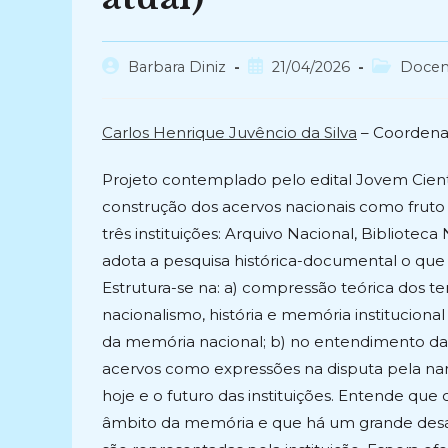
Autor
Post
Categoria
Barbara Diniz
21/04/2026
Docen
do
publicado:
do
post:
post:
Carlos Henrique Juvêncio da Silva
– Coordena
Projeto contemplado pelo edital Jovem Cien
construção dos acervos nacionais como fruto
três instituições: Arquivo Nacional, Bibliote
adota a pesquisa histórica-documental o que inc
Estrutura-se na: a) compressão teórica dos t
nacionalismo, história e memória instituciona
da memória nacional; b) no entendimento da 
acervos como expressões na disputa pela narr
hoje e o futuro das instituições. Entende que
âmbito da memória e que há um grande desa