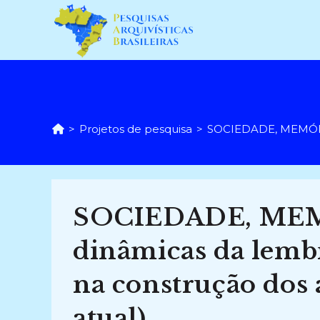
Ir
para
o
conteúdo
>
Projetos de pesquisa
>
SOCIEDADE, MEMÓRIA 
SOCIEDADE, MEM
dinâmicas da lemb
na construção dos 
atual)