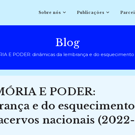
Sobre nós
Publicações
Parcei
Blog
E PODER: dinâmicas da lembrança e do esquecimento na 
ÓRIA E PODER:
rança e do esquecimento
acervos nacionais (2022-