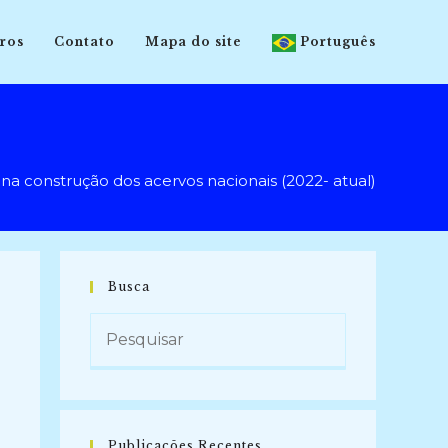
ros
Contato
Mapa do site
Português
construção dos acervos nacionais (2022- atual)
Busca
Publicações Recentes