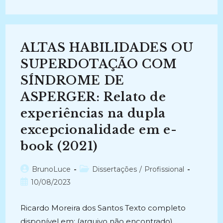
ATENDIMENTO
A
ALUNOS
COM
ALTAS
HABILIDADES/SUPERDOTAÇÃO
ALTAS HABILIDADES OU
(2003-
2004)
SUPERDOTAÇÃO COM
SÍNDROME DE
ASPERGER: Relato de
experiências na dupla
excepcionalidade em e-
book (2021)
Autor
Categoria
BrunoLuce
Dissertações
/
Profissional
do
do
Post
10/08/2023
post:
post:
publicado:
Ricardo Moreira dos Santos Texto completo
disponível em: (arquivo não encontrado)