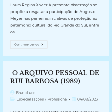
Laura Regina Xavier A presente dissertação se
propõe a resgatar a participação de Augusto
Meyer nas primeiras iniciativas de proteção ao
patrimônio cultural do Rio Grande do Sul, entre
os…
PATRIMÔNIO
Continue Lendo
EM
PROSA
E
VERSO:
A
Correspondência
De
O ARQUIVO PESSOAL DE
Rodrigo
Melo
Franco
RUI BARBOSA (1989)
De
Andrade
Para
Autor
BrunoLuce
Augusto
Meyer
do
Categoria
Post
Especializações
/
Profissional
04/08/2023
(2008)
post:
do
publicado:
post: