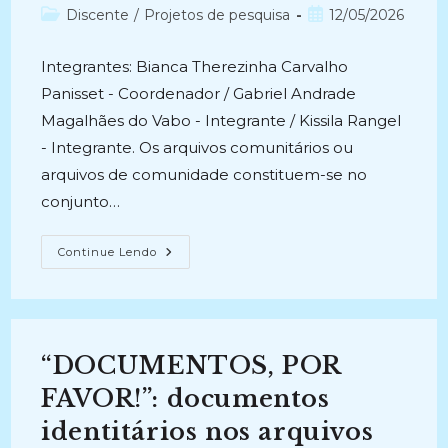
do
Categoria
Post
Discente
/
Projetos de pesquisa
12/05/2026
post:
do
publicado:
post:
Integrantes: Bianca Therezinha Carvalho
Panisset - Coordenador / Gabriel Andrade
Magalhães do Vabo - Integrante / Kissila Rangel
- Integrante. Os arquivos comunitários ou
arquivos de comunidade constituem-se no
conjunto…
ARQUIVOS
Continue Lendo
DE
COMUNIDADE
E
INSTITUIÇÕES
PÚBLICAS
DE
CUSTÓDIA:
“DOCUMENTOS, POR
Por
Uma
Construção
FAVOR!”: documentos
De
Metodologias
identitários nos arquivos
De