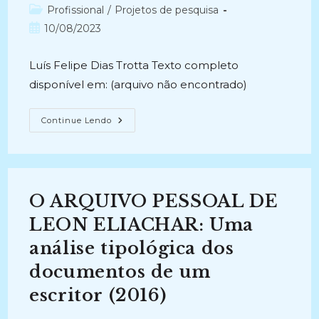
do
Categoria
Profissional
/
Projetos de pesquisa
post:
do
Post
10/08/2023
post:
publicado:
Luís Felipe Dias Trotta Texto completo
disponível em: (arquivo não encontrado)
EXPOSIÇÕES
Continue Lendo
CIENTÍFICAS
E
SOCIEDADE:
O
Caso
Da
Exposição
O ARQUIVO PESSOAL DE
Internacional
De
Higiene
LEON ELIACHAR: Uma
(2006-
2008)
análise tipológica dos
documentos de um
escritor (2016)