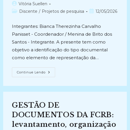
Autor
Vitória Suellen
do
Categoria
Post
Discente
/
Projetos de pesquisa
12/05/2026
post:
do
publicado:
post:
Integrantes: Bianca Therezinha Carvalho
Panisset - Coordenador / Menina de Brito dos
Santos - Integrante. A presente tem como
objetivo a identificação do tipo documental
como elemento de representação da…
GESTÃO
Continue Lendo
DE
DOCUMENTOS
ELETRÔNICOS
NA
FCRB:
O
Tipo
GESTÃO DE
Documental
Como
Elemento
DOCUMENTOS DA FCRB:
De
Representação
levantamento, organização
Do
Acervo