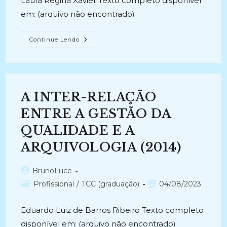
Laura Regina Xavier Texto completo disponível
em: (arquivo não encontrado)
O
Continue Lendo
ARQUIVO
PESSOAL
DE
RUI
BARBOSA
(1989)
A INTER-RELAÇÃO
ENTRE A GESTÃO DA
QUALIDADE E A
ARQUIVOLOGIA (2014)
Autor
BrunoLuce
do
Categoria
Post
Profissional
/
TCC (graduação)
04/08/2023
post:
do
publicado:
post:
Eduardo Luiz de Barros Ribeiro Texto completo
disponível em: (arquivo não encontrado)