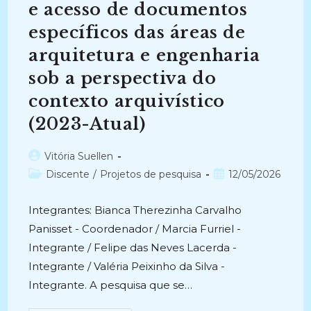
e acesso de documentos
Arquivístico
(2019-
2021)
específicos das áreas de
arquitetura e engenharia
sob a perspectiva do
contexto arquivístico
(2023-Atual)
Autor
Vitória Suellen
do
Categoria
Post
Discente
/
Projetos de pesquisa
12/05/2026
post:
do
publicado:
post:
Integrantes: Bianca Therezinha Carvalho
Panisset - Coordenador / Marcia Furriel -
Integrante / Felipe das Neves Lacerda -
Integrante / Valéria Peixinho da Silva -
Integrante. A pesquisa que se…