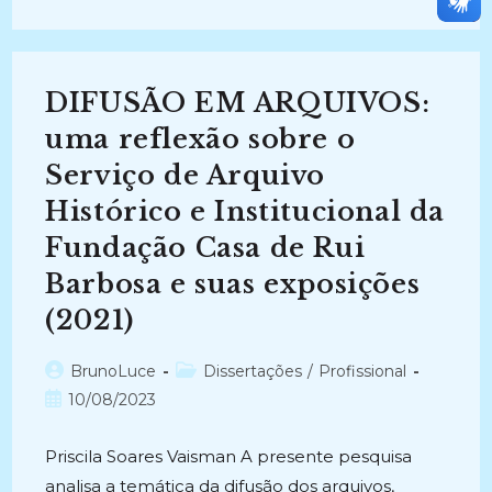
INFORMAÇÃO
NA
REVISTA
DO
DIREITO
DO
DIFUSÃO EM ARQUIVOS:
CONSUMIDOR
(2014)
uma reflexão sobre o
Serviço de Arquivo
Histórico e Institucional da
Fundação Casa de Rui
Barbosa e suas exposições
(2021)
Autor
Categoria
BrunoLuce
Dissertações
/
Profissional
do
do
Post
10/08/2023
post:
post:
publicado:
Priscila Soares Vaisman A presente pesquisa
analisa a temática da difusão dos arquivos,