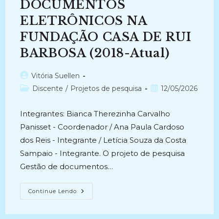
(2019-
DOCUMENTOS
2020)
ELETRÔNICOS NA
FUNDAÇÃO CASA DE RUI
BARBOSA (2018-Atual)
Autor
Vitória Suellen
do
Categoria
Post
Discente
/
Projetos de pesquisa
12/05/2026
post:
do
publicado:
post:
Integrantes: Bianca Therezinha Carvalho
Panisset - Coordenador / Ana Paula Cardoso
dos Reis - Integrante / Letícia Souza da Costa
Sampaio - Integrante. O projeto de pesquisa
Gestão de documentos…
GESTÃO
Continue Lendo
DE
DOCUMENTOS
ELETRÔNICOS
NA