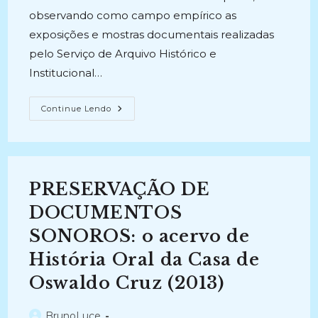
observando como campo empírico as
exposições e mostras documentais realizadas
pelo Serviço de Arquivo Histórico e
Institucional…
DIFUSÃO
Continue Lendo
EM
ARQUIVOS:
Uma
Reflexão
Sobre
O
Serviço
PRESERVAÇÃO DE
De
Arquivo
Histórico
DOCUMENTOS
E
Institucional
SONOROS: o acervo de
Da
Fundação
História Oral da Casa de
Casa
De
Rui
Oswaldo Cruz (2013)
Barbosa
E
Suas
Autor
BrunoLuce
Exposições