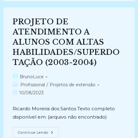
Alternativa?
(2008)
PROJETO DE
ATENDIMENTO A
ALUNOS COM ALTAS
HABILIDADES/SUPERDO
TAÇÃO (2003-2004)
Autor
BrunoLuce
do
Categoria
Profissional
/
Projetos de extensão
post:
do
Post
10/08/2023
post:
publicado:
Ricardo Moreira dos Santos Texto completo
disponível em: (arquivo não encontrado)
PROJETO
Continue Lendo
DE