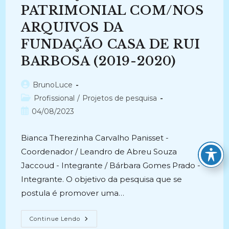
Como
Elemento
PATRIMONIAL COM/NOS
De
Representação
ARQUIVOS DA
Do
Acervo
FUNDAÇÃO CASA DE RUI
Arquivístico
(2019
–
BARBOSA (2019-2020)
Atual)
Autor
BrunoLuce
do
Categoria
Profissional
/
Projetos de pesquisa
post:
do
Post
04/08/2023
post:
publicado:
Bianca Therezinha Carvalho Panisset -
Coordenador / Leandro de Abreu Souza
Jaccoud - Integrante / Bárbara Gomes Prado -
Integrante. O objetivo da pesquisa que se
postula é promover uma…
EDUCAÇÃO
Continue Lendo
PATRIMONIAL