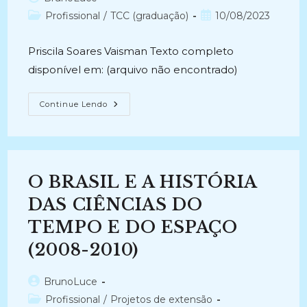
(2021)
do
Categoria
Post
Profissional
/
TCC (graduação)
10/08/2023
post:
do
publicado:
post:
Priscila Soares Vaisman Texto completo
disponível em: (arquivo não encontrado)
PRESERVAÇÃO
Continue Lendo
DE
DOCUMENTOS
SONOROS:
O
Acervo
De
História
O BRASIL E A HISTÓRIA
Oral
Da
Casa
DAS CIÊNCIAS DO
De
Oswaldo
TEMPO E DO ESPAÇO
Cruz
(2013)
(2008-2010)
Autor
BrunoLuce
do
Categoria
Profissional
/
Projetos de extensão