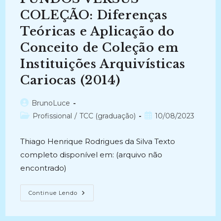
(2021)
COLEÇÃO: Diferenças
Teóricas e Aplicação do
Conceito de Coleção em
Instituições Arquivísticas
Cariocas (2014)
Autor
BrunoLuce
do
Categoria
Post
Profissional
/
TCC (graduação)
10/08/2023
post:
do
publicado:
post:
Thiago Henrique Rodrigues da Silva Texto
completo disponível em: (arquivo não
encontrado)
FUNDOS
Continue Lendo
VERSUS
COLEÇÃO:
Diferenças
Teóricas