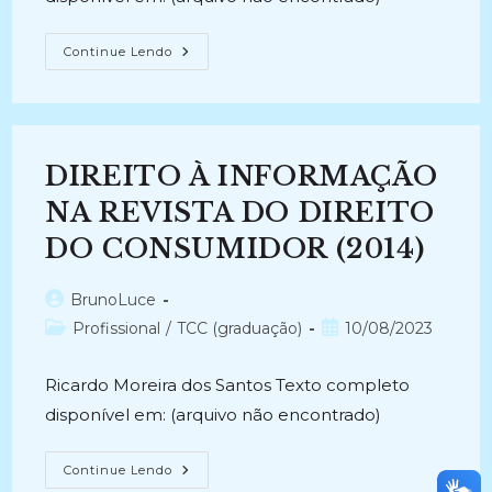
ALTAS
Continue Lendo
HABILIDADES
OU
SUPERDOTAÇÃO
COM
SÍNDROME
DE
ASPERGER:
DIREITO À INFORMAÇÃO
Relato
De
Experiências
NA REVISTA DO DIREITO
Na
Dupla
DO CONSUMIDOR (2014)
Excepcionalidade
Em
E-
Book
Autor
BrunoLuce
(2021)
do
Categoria
Post
Profissional
/
TCC (graduação)
10/08/2023
post:
do
publicado:
post:
Ricardo Moreira dos Santos Texto completo
disponível em: (arquivo não encontrado)
DIREITO
Continue Lendo
À