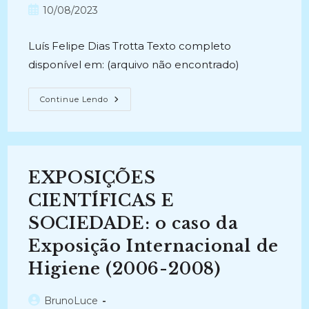
post:
do
Post
10/08/2023
post:
publicado:
Luís Felipe Dias Trotta Texto completo
disponível em: (arquivo não encontrado)
O
Continue Lendo
BRASIL
E
A
HISTÓRIA
DAS
CIÊNCIAS
DO
EXPOSIÇÕES
TEMPO
E
DO
CIENTÍFICAS E
ESPAÇO
(2008-
SOCIEDADE: o caso da
2010)
Exposição Internacional de
Higiene (2006-2008)
Autor
BrunoLuce