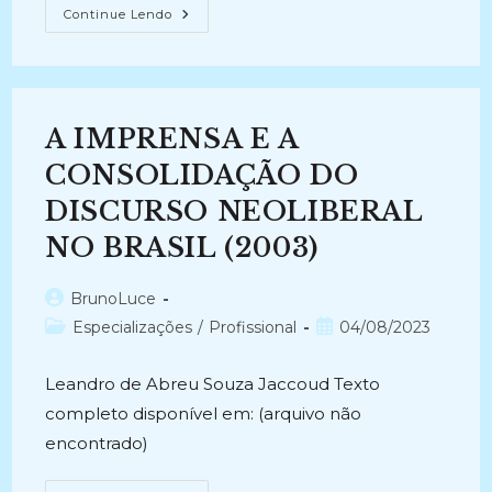
A
Continue Lendo
EDUCAÇÃO
PATRIMONIAL
COM/NOS
ARQUIVOS
E
O
USO
A IMPRENSA E A
DE
JOGOS
COOPERATIVOS
CONSOLIDAÇÃO DO
ON-
LINE:
DISCURSO NEOLIBERAL
Monitoramento
E
NO BRASIL (2003)
Avaliação
Do
Módulo
Educativo
Autor
BrunoLuce
Do
do
Sítio
Categoria
Post
Especializações
/
Profissional
04/08/2023
Escravidão,
post:
do
publicado:
Abolição
E
post:
Leandro de Abreu Souza Jaccoud Texto
Pós-
Abolição
completo disponível em: (arquivo não
(2018)
encontrado)