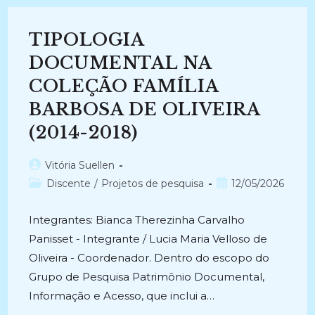
FUNDAÇÃO
CASA
DE
TIPOLOGIA
RUI
BARBOSA
(2018-
DOCUMENTAL NA
Atual)
COLEÇÃO FAMÍLIA
BARBOSA DE OLIVEIRA
(2014-2018)
Autor
Vitória Suellen
do
Categoria
Post
Discente
/
Projetos de pesquisa
12/05/2026
post:
do
publicado:
post:
Integrantes: Bianca Therezinha Carvalho
Panisset - Integrante / Lucia Maria Velloso de
Oliveira - Coordenador. Dentro do escopo do
Grupo de Pesquisa Patrimônio Documental,
Informação e Acesso, que inclui a…