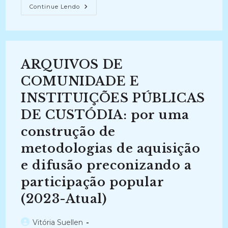
GESTÃO
Continue Lendo
DE
DOCUMENTOS
DA
FCRB:
Levantamento,
Organização
E
ARQUIVOS DE
Acesso
De
Documentos
COMUNIDADE E
Específicos
Das
INSTITUIÇÕES PÚBLICAS
Áreas
De
DE CUSTÓDIA: por uma
Arquitetura
E
Engenharia
construção de
Sob
A
metodologias de aquisição
Perspectiva
Do
e difusão preconizando a
Contexto
Arquivístico
(2023-
participação popular
Atual)
(2023-Atual)
Autor
Vitória Suellen