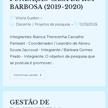
BARBOSA (2019-2020)
Autor
Vitória Suellen
do
Categoria
Post
Discente
/
Projetos de pesquisa
12/05/2026
post:
do
publicado:
post:
Integrantes: Bianca Therezinha Carvalho
Panisset - Coordenador / Leandro de Abreu
Souza Jaccoud - Integrante / Bárbara Gomes
Prado - Integrante. O objetivo da pesquisa que
se postula é promover…
EDUCAÇÃO
Continue Lendo
PATRIMONIAL
COM/NOS
ARQUIVOS
DA
FUNDAÇÃO
CASA
DE
GESTÃO DE
RUI
BARBOSA