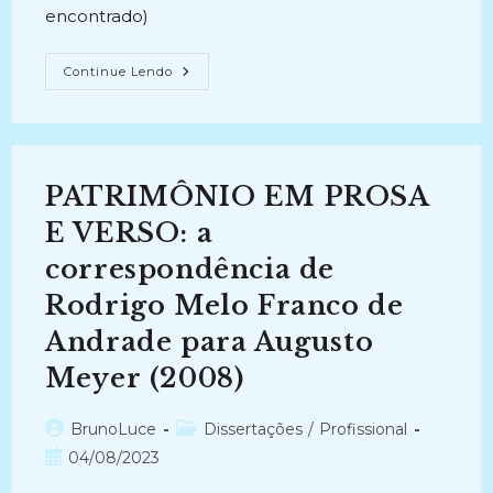
encontrado)
ESTUDO
Continue Lendo
COMPARATIVO
EM
MANUAIS
DE
CONSERVAÇÃO
PREVENTIVA
PARA
PATRIMÔNIO EM PROSA
ACERVOS
FOTOGRÁFICOS
(2013)
E VERSO: a
correspondência de
Rodrigo Melo Franco de
Andrade para Augusto
Meyer (2008)
Autor
Categoria
BrunoLuce
Dissertações
/
Profissional
do
do
Post
04/08/2023
post:
post:
publicado: