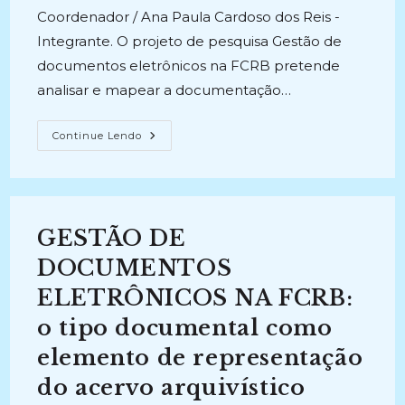
Coordenador / Ana Paula Cardoso dos Reis -
Integrante. O projeto de pesquisa Gestão de
documentos eletrônicos na FCRB pretende
analisar e mapear a documentação…
GESTÃO
Continue Lendo
DE
DOCUMENTOS
ELETRÔNICOS
NA
FUNDAÇÃO
CASA
DE
GESTÃO DE
RUI
BARBOSA
(
DOCUMENTOS
2018
–
ELETRÔNICOS NA FCRB:
2020)
o tipo documental como
elemento de representação
do acervo arquivístico