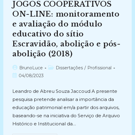
JOGOS COOPERATIVOS
ON-LINE: monitoramento
e avaliação do módulo
educativo do sítio
Escravidão, abolição e pós-
abolição (2018)
Autor
Categoria
BrunoLuce
Dissertações
/
Profissional
do
do
Post
04/08/2023
post:
post:
publicado:
Leandro de Abreu Souza Jaccoud A presente
pesquisa pretende analisar a importância da
educação patrimonial em/a partir dos arquivos,
baseando-se na iniciativa do Serviço de Arquivo
Histórico e Institucional da…