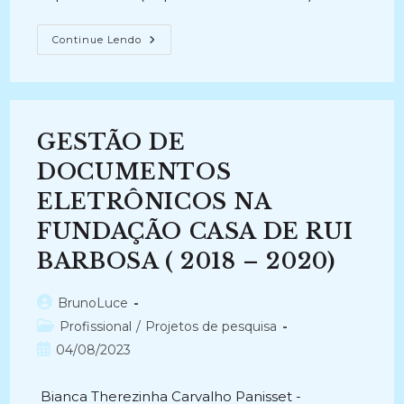
A
Continue Lendo
INTER-
RELAÇÃO
ENTRE
A
GESTÃO
DA
QUALIDADE
GESTÃO DE
E
A
ARQUIVOLOGIA
DOCUMENTOS
(2014)
ELETRÔNICOS NA
FUNDAÇÃO CASA DE RUI
BARBOSA ( 2018 – 2020)
Autor
BrunoLuce
do
Categoria
Profissional
/
Projetos de pesquisa
post:
do
Post
04/08/2023
post:
publicado:
Bianca Therezinha Carvalho Panisset -