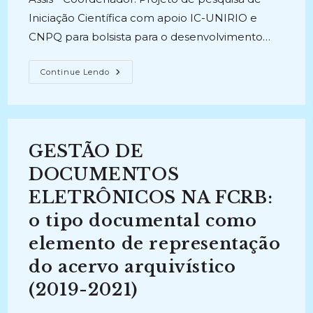
Iniciação Científica com apoio IC-UNIRIO e
CNPQ para bolsista para o desenvolvimento…
DOCUMENTAÇÃO
Continue Lendo
ECLESIAL
CATÓLICA:
Registros
Escritos
E
Orais
Na
GESTÃO DE
Constituição
De
Memórias
DOCUMENTOS
Religiosas
(2006-
ELETRÔNICOS NA FCRB:
2007)
o tipo documental como
elemento de representação
do acervo arquivístico
(2019-2021)