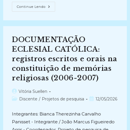
TIPOLOGIA
Continue Lendo
DOCUMENTAL
NA
COLEÇÃO
FAMÍLIA
BARBOSA
DE
OLIVEIRA
DOCUMENTAÇÃO
(2014-
2018)
ECLESIAL CATÓLICA:
registros escritos e orais na
constituição de memórias
religiosas (2006-2007)
Autor
Vitória Suellen
do
Categoria
Post
Discente
/
Projetos de pesquisa
12/05/2026
post:
do
publicado:
post:
Integrantes: Bianca Therezinha Carvalho
Panisset - Integrante / João Marcus Figueiredo
Assis - Coordenador. Projeto de pesquisa de