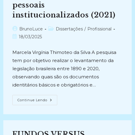
Aquisição
pessoais
E
Difusão
Preconizando
institucionalizados (2021)
A
Participação
Popular
Autor
Categoria
BrunoLuce
Dissertações
/
Profissional
(2023-
Atual)
do
do
Post
18/03/2025
post:
post:
publicado:
Marcela Virgínia Thimoteo da Silva A pesquisa
tem por objetivo realizar o levantamento da
legislação brasileira entre 1890 e 2020,
observando quais são os documentos
identitários básicos e obrigatórios e…
“DOCUMENTOS,
Continue Lendo
POR
FAVOR!”:
Documentos
Identitários
Nos
Arquivos
Pessoais
FUNDOS VERSUS
Institucionalizados