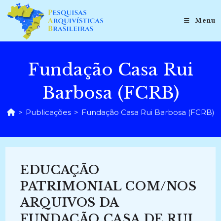
Ir
para
Menu
o
conteúdo
Fundação Casa Rui
Barbosa (FCRB)
>
Publicações
>
Fundação Casa Rui Barbosa (FCRB)
EDUCAÇÃO
PATRIMONIAL COM/NOS
ARQUIVOS DA
FUNDAÇÃO CASA DE RUI