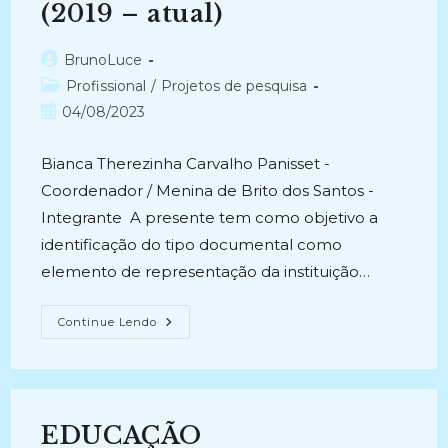
(2019 – atual)
Autor
BrunoLuce
do
Categoria
Profissional
/
Projetos de pesquisa
post:
do
Post
04/08/2023
post:
publicado:
Bianca Therezinha Carvalho Panisset -
Coordenador / Menina de Brito dos Santos -
Integrante A presente tem como objetivo a
identificação do tipo documental como
elemento de representação da instituição…
GESTÃO
Continue Lendo
DE
DOCUMENTOS
ELETRÔNICOS
NA
FCRB:
O
Tipo
EDUCAÇÃO
Documental