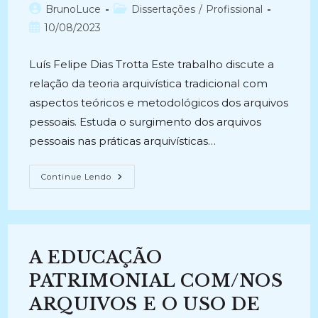
Autor
Categoria
BrunoLuce
Dissertações
/
Profissional
do
do
Post
10/08/2023
post:
post:
publicado:
Luís Felipe Dias Trotta Este trabalho discute a
relação da teoria arquivística tradicional com
aspectos teóricos e metodológicos dos arquivos
pessoais. Estuda o surgimento dos arquivos
pessoais nas práticas arquivísticas…
O
Continue Lendo
ARQUIVO
PESSOAL
DE
LEON
ELIACHAR:
Uma
Análise
A EDUCAÇÃO
Tipológica
Dos
Documentos
PATRIMONIAL COM/NOS
De
Um
ARQUIVOS E O USO DE
Escritor
(2016)