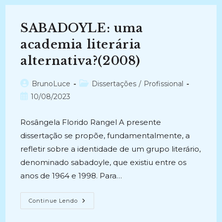
E
Aplicação
Do
SABADOYLE: uma
Conceito
De
Coleção
academia literária
Em
Instituições
alternativa?(2008)
Arquivísticas
Cariocas
(2014)
Autor
Categoria
BrunoLuce
Dissertações
/
Profissional
do
do
Post
10/08/2023
post:
post:
publicado:
Rosângela Florido Rangel A presente
dissertação se propõe, fundamentalmente, a
refletir sobre a identidade de um grupo literário,
denominado sabadoyle, que existiu entre os
anos de 1964 e 1998. Para…
SABADOYLE:
Continue Lendo
Uma
Academia
Literária