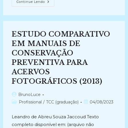
A
Continue Lendo
IMPRENSA
E
A
CONSOLIDAÇÃO
DO
DISCURSO
NEOLIBERAL
ESTUDO COMPARATIVO
NO
BRASIL
(2003)
EM MANUAIS DE
CONSERVAÇÃO
PREVENTIVA PARA
ACERVOS
FOTOGRÁFICOS (2013)
Autor
BrunoLuce
do
Categoria
Post
Profissional
/
TCC (graduação)
04/08/2023
post:
do
publicado:
post:
Leandro de Abreu Souza Jaccoud Texto
completo disponível em: (arquivo não