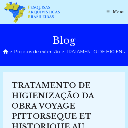
Ir
para
Menu
o
conteúdo
Blog
>
Projetos de extensão
>
TRATAMENTO DE HIGIENIZA
TRATAMENTO DE
HIGIENIZAÇÃO DA
OBRA VOYAGE
PITTORSEQUE ET
HISTORIQUE AU