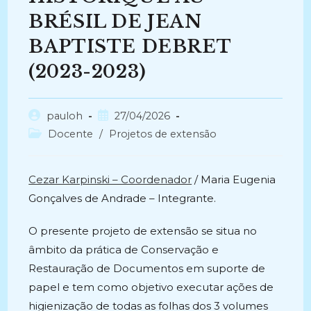
BRÉSIL DE JEAN
BAPTISTE DEBRET
(2023-2023)
Autor
Post
pauloh
27/04/2026
do
publicado:
Categoria
Docente
/
Projetos de extensão
post:
do
post:
Cezar Karpinski – Coordenador
/ Maria Eugenia
Gonçalves de Andrade – Integrante.
O presente projeto de extensão se situa no
âmbito da prática de Conservação e
Restauração de Documentos em suporte de
papel e tem como objetivo executar ações de
higienização de todas as folhas dos 3 volumes