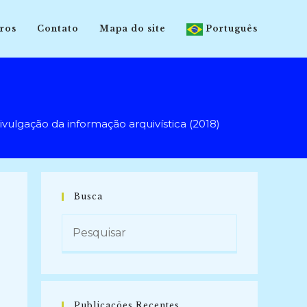
ros
Contato
Mapa do site
Português
gação da informação arquivística (2018)
Busca
Publicações Recentes