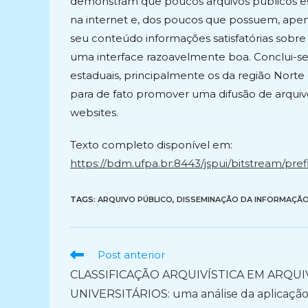
demonstram que poucos arquivos públicos es
na internet e, dos poucos que possuem, ap
seu conteúdo informações satisfatórias sobre 
uma interface razoavelmente boa. Conclui-se
estaduais, principalmente os da região Norte
para de fato promover uma difusão de arquivo
websites.
Texto completo disponível em:
https://bdm.ufpa.br:8443/jspui/bitstream/pre
TAGS:
ARQUIVO PÚBLICO
,
DISSEMINAÇÃO DA INFORMAÇÃ
Ler
Post anterior
mais
CLASSIFICAÇÃO ARQUIVÍSTICA EM ARQU
artigos
UNIVERSITÁRIOS: uma análise da aplicação