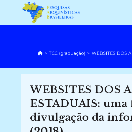
Ir
para
o
conteúdo
>
TCC (graduação)
>
WEBSITES DOS ARQ
WEBSITES DOS 
ESTADUAIS: uma f
divulgação da info
(2018)