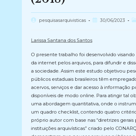
Autor
Post
C
pesquisasarquivisticas
30/06/2023
do
publicado:
d
post:
po
Larissa Santana dos Santos
O presente trabalho foi desenvolvido visando 
da internet pelos arquivos, para difundir e di
a sociedade. Assim este estudo objetivou pesqu
públicos estaduais brasileiros têm empregado
acervos, serviços e dar acesso à informação p
disponíveis de modo online. Para atingir tal ob
uma abordagem quantitativa, onde o instrumen
um quadro checklist, contendo quatro critério
próprio autor com base nas “diretrizes gerais
instituições arquivísticas” criado pelo CONAR