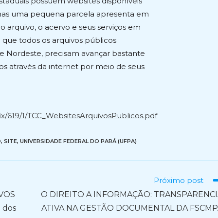
taduais possuem websites disponíveis
enas uma pequena parcela apresenta em
o arquivo, o acervo e seus serviços em
 que todos os arquivos públicos
 e Nordeste, precisam avançar bastante
s através da internet por meio de seus
fix/619/1/TCC_WebsitesArquivosPublicos.pdf
O
,
SITE
,
UNIVERSIDADE FEDERAL DO PARÁ (UFPA)
Próximo post
IVOS
O DIREITO A INFORMAÇÃO: TRANSPARENCI
 dos
ATIVA NA GESTÃO DOCUMENTAL DA FSCMP