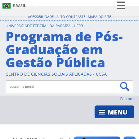
BRASIL
Simplifique!
ACESSIBILIDADE
ALTO CONTRASTE
MAPA DO SITE
Comunica BR
UNIVERSIDADE FEDERAL DA PARAÍBA - UFPB
Programa de Pós-
Participe
Graduação em
Acesso à informação
Gestão Pública
Legislação
Canais
CENTRO DE CIÊNCIAS SOCIAIS APLICADAS - CCSA
Buscar no portal
Bus
Contato