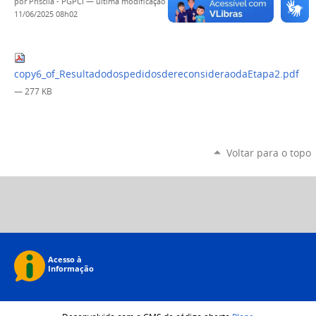
por
Priscila - PGPCI
—
última modificação
11/06/2025 08h02
copy6_of_ResultadodospedidosdereconsideraodaEtapa2.pdf
— 277 KB
Voltar para o topo