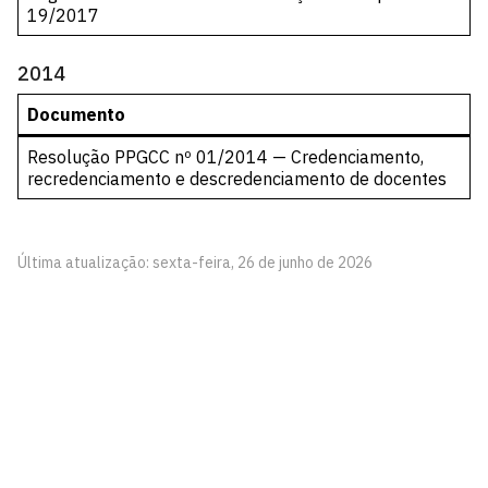
19/2017
2014
Documento
Resolução PPGCC nº 01/2014 — Credenciamento,
recredenciamento e descredenciamento de docentes
Última atualização: sexta-feira, 26 de junho de 2026
Pós-Graduação em Ciências Contábeis - PPGCC
Via Ipê Amarelo, S/N
Cidade Universitária, João Pessoa - Paraíba
CEP: 58.051-900