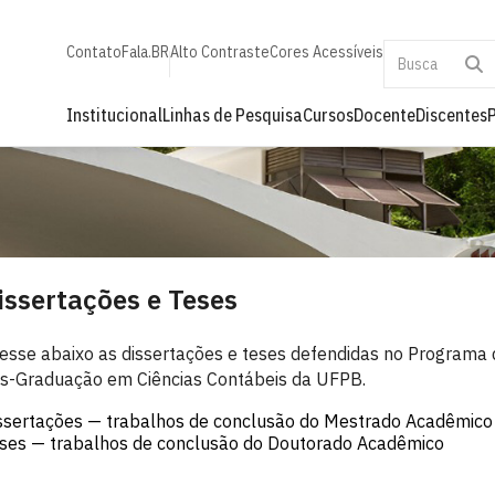
Contato
Fala.BR
Alto Contraste
Cores Acessíveis
Institucional
Linhas de Pesquisa
Cursos
Docente
Discentes
issertações e Teses
esse abaixo as dissertações e teses defendidas no Programa 
s-Graduação em Ciências Contábeis da UFPB.
ssertações
— trabalhos de conclusão do Mestrado Acadêmico
ses
— trabalhos de conclusão do Doutorado Acadêmico