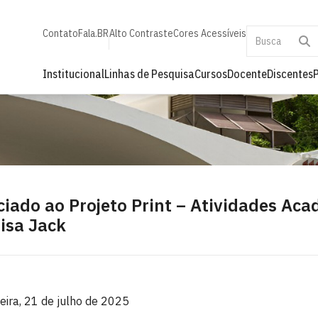
Contato
Fala.BR
Alto Contraste
Cores Acessíveis
Institucional
Linhas de Pesquisa
Cursos
Docente
Discentes
ciado ao Projeto Print – Atividades Ac
isa Jack
eira, 21 de julho de 2025