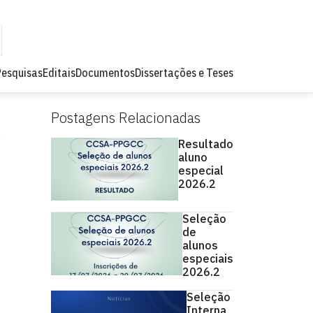
Pesquisas
Editais
Documentos
Dissertações e Teses
Postagens Relacionadas
Resultado
aluno
especial
2026.2
Seleção
de
alunos
especiais
2026.2
Seleção
Interna