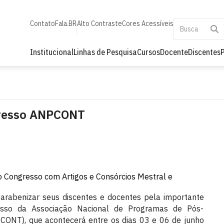
Contato
Fala.BR
Alto Contraste
Cores Acessíveis
Institucional
Linhas de Pesquisa
Cursos
Docente
Discentes
resso ANPCONT
o Congresso com Artigos e Consórcios Mestral e
abenizar seus discentes e docentes pela importante
esso da Associação Nacional de Programas de Pós-
CONT), que acontecerá entre os dias 03 e 06 de junho