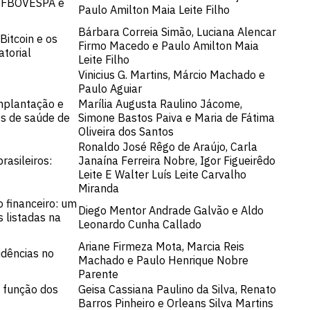
M&FBOVESPA e
Paulo Amilton Maia Leite Filho
Bárbara Correia Simão, Luciana Alencar
Bitcoin e os
Firmo Macedo e Paulo Amilton Maia
torial
Leite Filho
Vinicius G. Martins, Márcio Machado e
Paulo Aguiar
implantação e
Marília Augusta Raulino Jácome,
s de saúde de
Simone Bastos Paiva e Maria de Fátima
Oliveira dos Santos
Ronaldo José Rêgo de Araújo, Carla
rasileiros:
Janaína Ferreira Nobre, Igor Figueirêdo
Leite E Walter Luís Leite Carvalho
Miranda
 financeiro: um
Diego Mentor Andrade Galvão e Aldo
 listadas na
Leonardo Cunha Callado
Ariane Firmeza Mota, Marcia Reis
idências no
Machado e Paulo Henrique Nobre
Parente
 função dos
Geisa Cassiana Paulino da Silva, Renato
Barros Pinheiro e Orleans Silva Martins