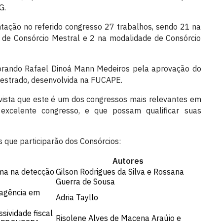
G.
tação no referido congresso 27 trabalhos, sendo 21 na
 de Consórcio Mestral e 2 na modalidade de Consórcio
torando
Rafael Dinoá Mann Medeiros pela aprovação do
mestrado, desenvolvida na FUCAPE.
vista que este é um dos congressos mais relevantes em
xcelente congresso, e que possam qualificar suas
s que participarão dos Consórcios:
Autores
ima na detecção
Gilson Rodrigues da Silva e Rossana
Guerra de Sousa
 agência em
Adria Tayllo
ssividade fiscal
Risolene Alves de Macena Araújo e