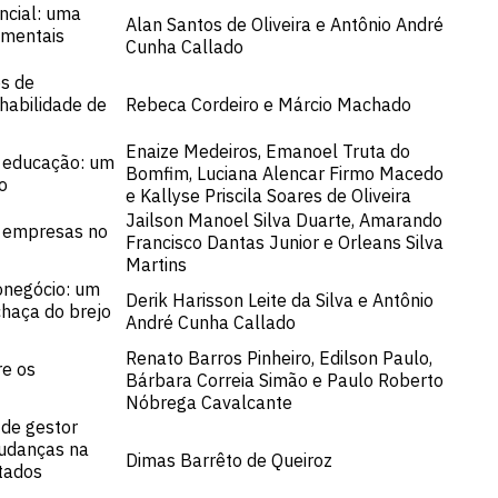
ncial: uma
Alan Santos de Oliveira e Antônio André
amentais
Cunha Callado
s de
habilidade de
Rebeca Cordeiro e Márcio Machado
Enaize Medeiros, Emanoel Truta do
e educação: um
Bomfim, Luciana Alencar Firmo Macedo
o
e Kallyse Priscila Soares de Oliveira
Jailson Manoel Silva Duarte, Amarando
s empresas no
Francisco Dantas Junior e Orleans Silva
Martins
ronegócio: um
Derik Harisson Leite da Silva e Antônio
haça do brejo
André Cunha Callado
Renato Barros Pinheiro, Edilson Paulo,
re os
Bárbara Correia Simão e Paulo Roberto
Nóbrega Cavalcante
 de gestor
mudanças na
Dimas Barrêto de Queiroz
tados