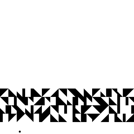
© 2026 Universidade Federal da Paraíba.
Ouvidoria
Acesso à Informação
CoMu
Acessibilidade
Dados Abertos UFPB
Privacidade e Proteção de Dados
Acesso à