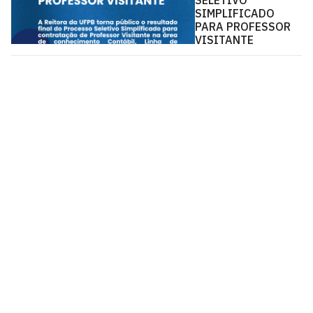
SELETIVO
SIMPLIFICADO
PARA PROFESSOR
VISITANTE
Pós-Graduação em Ciências Contábeis - PPGCC
Via Ipê Amarelo, S/N
Cidade Universitária, João Pessoa - Paraíba
CEP: 58.051-900
Telefone: +55 (83) 3216-7285