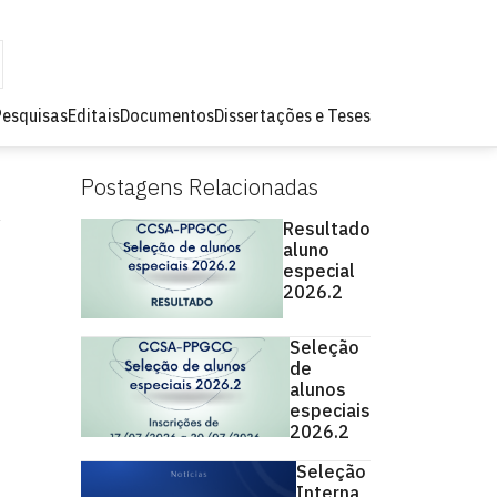
Pesquisas
Editais
Documentos
Dissertações e Teses
Postagens Relacionadas
Resultado
aluno
especial
2026.2
Seleção
de
alunos
especiais
2026.2
Seleção
Interna