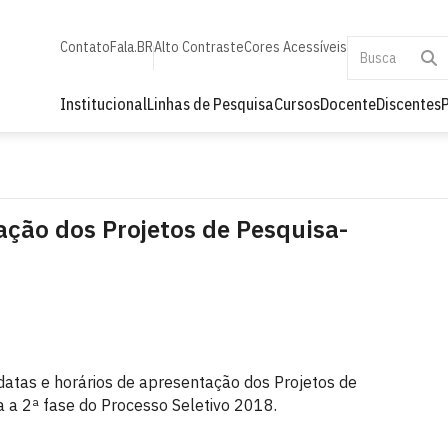
Contato
Fala.BR
Alto Contraste
Cores Acessíveis
Institucional
Linhas de Pesquisa
Cursos
Docente
Discentes
ação dos Projetos de Pesquisa-
s datas e horários de apresentação dos Projetos de
 a 2ª fase do Processo Seletivo 2018.