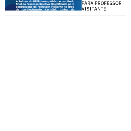
PARA PROFESSOR
VISITANTE
Pós-Graduação em Ciências Contábeis - PPGCC
Via Ipê Amarelo, S/N
Cidade Universitária, João Pessoa - Paraíba
CEP: 58.051-900
Telefone: +55 (83) 3216-7285