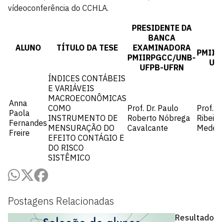
vídeoconferência do CCHLA.
PRESIDENTE DA
M
BANCA
I
ALUNO
TÍTULO DA TESE
EXAMINADORA
PMIIR
PMIIRPGCC/UNB-
UF
UFPB-UFRN
ÍNDICES CONTÁBEIS
E VARIÁVEIS
MACROECONÔMICAS
Anna
COMO
Prof. Dr. Paulo
Prof. D
Paola
INSTRUMENTO DE
Roberto Nóbrega
Ribeiro
Fernandes
MENSURAÇÃO DO
Cavalcante
Medei
Freire
EFEITO CONTÁGIO E
DO RISCO
SISTÊMICO
Postagens Relacionadas
Resultado