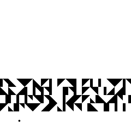
© 2026 Universidade Federal da Paraíba.
Ouvidoria
Acesso à Informação
CoMu
Acessibilidade
Dados Abertos UFPB
Privacidade e Proteção de Dados
Acesso à
Informação