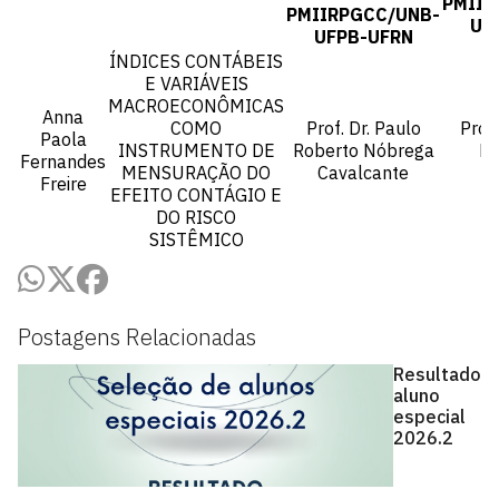
PMIIR
PMIIRPGCC/UNB-
UF
UFPB-UFRN
ÍNDICES CONTÁBEIS
E VARIÁVEIS
MACROECONÔMICAS
Anna
COMO
Prof. Dr. Paulo
Prof.
Paola
INSTRUMENTO DE
Roberto Nóbrega
Ri
Fernandes
MENSURAÇÃO DO
Cavalcante
M
Freire
EFEITO CONTÁGIO E
DO RISCO
SISTÊMICO
Postagens Relacionadas
Resultado
aluno
especial
2026.2