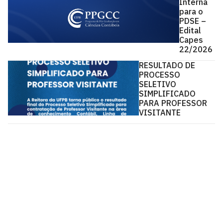
Interna
para o
PDSE –
Edital
Capes
22/2026
RESULTADO DE
PROCESSO
SELETIVO
SIMPLIFICADO
PARA PROFESSOR
VISITANTE
Pós-Graduação em Ciências Contábeis - PPGCC
Via Ipê Amarelo, S/N
Cidade Universitária, João Pessoa - Paraíba
CEP: 58.051-900
Telefone: +55 (83) 3216-7285