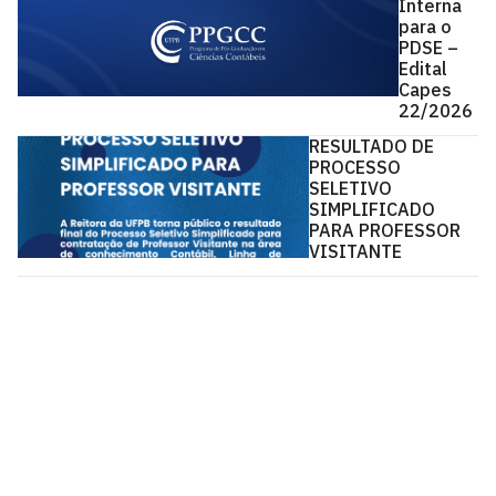
Interna
para o
PDSE –
Edital
Capes
22/2026
RESULTADO DE
PROCESSO
SELETIVO
SIMPLIFICADO
PARA PROFESSOR
VISITANTE
Pós-Graduação em Ciências Contábeis - PPGCC
Via Ipê Amarelo, S/N
Cidade Universitária, João Pessoa - Paraíba
CEP: 58.051-900
Telefone: +55 (83) 3216-7285