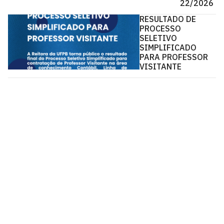
22/2026
RESULTADO DE
PROCESSO
SELETIVO
SIMPLIFICADO
PARA PROFESSOR
VISITANTE
Pós-Graduação em Ciências Contábeis - PPGCC
Via Ipê Amarelo, S/N
Cidade Universitária, João Pessoa - Paraíba
CEP: 58.051-900
Telefone: +55 (83) 3216-7285