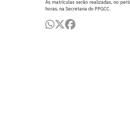
As matrículas serão realizadas, no pe
horas, na Secretaria do PPGCC.
Pós-Graduação em Ciências Contábe
Via Ipê Amarelo, S/N
Cidade Universitária, João Pessoa - Para