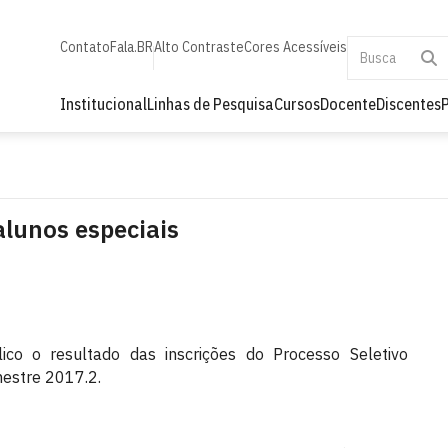
Contato
Fala.BR
Alto Contraste
Cores Acessíveis
Institucional
Linhas de Pesquisa
Cursos
Docente
Discentes
lunos especiais
o o resultado das inscrições do Processo Seletivo
mestre 2017.2.