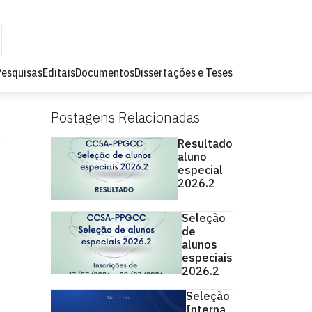
Pesquisas
Editais
Documentos
Dissertações e Teses
Postagens Relacionadas
Resultado
aluno
especial
2026.2
Seleção
de
alunos
especiais
2026.2
Seleção
Interna