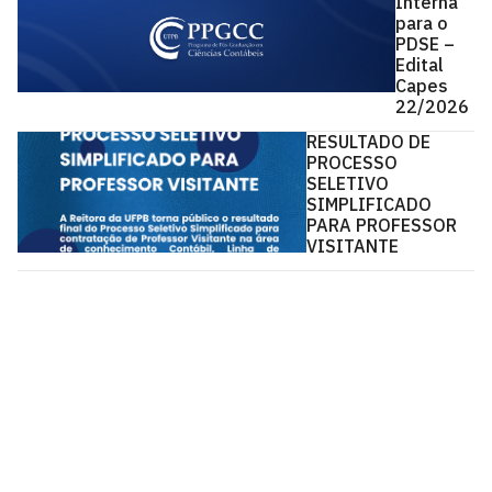
Interna
para o
PDSE –
Edital
Capes
22/2026
RESULTADO DE
PROCESSO
SELETIVO
SIMPLIFICADO
PARA PROFESSOR
VISITANTE
Pós-Graduação em Ciências Contábeis - PPGCC
Via Ipê Amarelo, S/N
Cidade Universitária, João Pessoa - Paraíba
CEP: 58.051-900
Telefone: +55 (83) 3216-7285