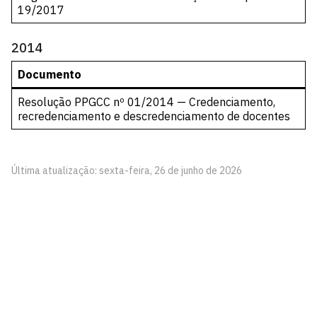
19/2017
2014
Documento
Resolução PPGCC nº 01/2014 — Credenciamento,
recredenciamento e descredenciamento de docentes
Última atualização: sexta-feira, 26 de junho de 2026
Pós-Graduação em Ciências Contábeis - PPGCC
Via Ipê Amarelo, S/N
Cidade Universitária, João Pessoa - Paraíba
CEP: 58.051-900