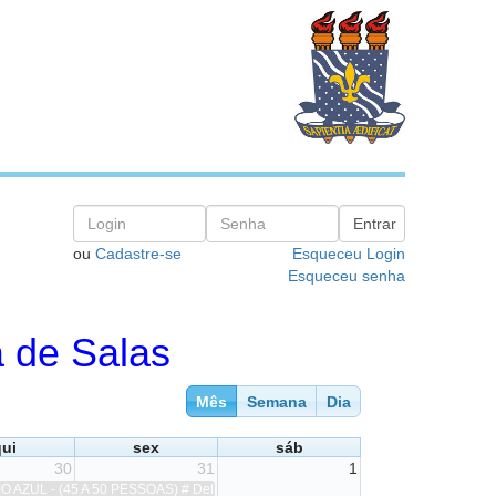
ou
Cadastre-se
Esqueceu Login
Esqueceu senha
 de Salas
Mês
Semana
Dia
ui
sex
sáb
30
31
1
ria # Horário de Início = 17:00 h # Horário de Término = 22:00 h # Solicitante
E # Horário de Início = 14:00 h # Horário de Término = 18:30 h # Solicitan
) # Aula de Matemática Atuarial 2 # Horário de Início = 20:40 h # Horário de 
 AZUL - (45 A 50 PESSOAS) # Defesas de TCC II - 2026.1 -GADM # Horário de I