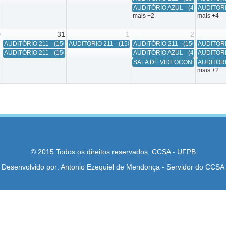
AUDITÓRIO AZUL - (45 A 50 PESSO
AUDITÓRIO
mais +2
mais +4
0
31
1
2
AUDITÓRIO 211 - (150 PESSOAS) # BiblioArqui 2026/2 # Horário de Início = 18:0
AUDITÓRIO 211 - (150 PESSOAS) # Mesa Redonda: Vivênci
AUDITÓRIO 211 - (150 PESSOAS) #
AUDITÓRIO
AUDITÓRIO 211 - (150 PESSOAS) # Colação de Grau CI # Horário de Início = 07
AUDITÓRIO AZUL - (45 A 50 PESSO
AUDITÓRIO
SALA DE VIDEOCONFERÊNCIA (40 A
AUDITÓRIO
mais +2
© 2015 Todos os direitos reservados. CCSA - UFPB
Desenvolvido por:
Antonio Ezequiel de Mendonça
- Servidor do CCSA