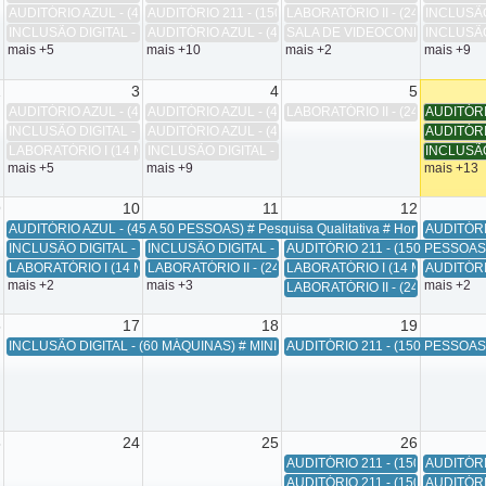
AUDITÓRIO AZUL - (45 A 50 PESSOAS) # Aula Prática - Pesquisa de Mercado # H
AUDITÓRIO 211 - (150 PESSOAS) # Teste de Nivelament
LABORATÓRIO II - (24 MÁQUINAS) 
INCLUSÃO 
INCLUSÃO DIGITAL - (60 MÁQUINAS) # Aplicação Prática # Horário de Início =
AUDITÓRIO AZUL - (45 A 50 PESSOAS) # Defesa de TCC 
SALA DE VIDEOCONFERÊNCIA (40 A
INCLUSÃO 
mais +5
mais +10
mais +2
mais +9
2
3
4
5
AUDITÓRIO AZUL - (45 A 50 PESSOAS) # Defesas de TCC II - 2026.1 -GADM # Ho
AUDITÓRIO AZUL - (45 A 50 PESSOAS) # Apresentação de
LABORATÓRIO II - (24 MÁQUINAS) 
AUDITÓRIO
INCLUSÃO DIGITAL - (60 MÁQUINAS) # Aula de Tecnologia da Informação I # Hor
AUDITÓRIO AZUL - (45 A 50 PESSOAS) # Reunião do Cole
AUDITÓRIO
LABORATÓRIO I (14 MÁQUINAS) # Aplicação de Prova # Horário de Início = 08:
INCLUSÃO DIGITAL - (60 MÁQUINAS) # atividade acadêmi
INCLUSÃO 
mais +5
mais +9
mais +13
9
10
11
12
AUDITÓRIO AZUL - (45 A 50 PESSOAS) # Pesquisa Qualitativa # Horário de Iníc
AUDITÓRIO
INCLUSÃO DIGITAL - (60 MÁQUINAS) # Aula de Tecnologia da Informação I # Hor
INCLUSÃO DIGITAL - (60 MÁQUINAS) # AULA DE PRÁTICA C
AUDITÓRIO 211 - (150 PESSOAS) 
LABORATÓRIO I (14 MÁQUINAS) # Aplicação de Prova # Horário de Início = 08:
LABORATÓRIO II - (24 MÁQUINAS) # Aula Prática de Mét
LABORATÓRIO I (14 MÁQUINAS) # A
AUDITÓRI
mais +2
mais +3
mais +2
LABORATÓRIO II - (24 MÁQUINAS) 
6
17
18
19
INCLUSÃO DIGITAL - (60 MÁQUINAS) # MINI CURSO ANÁLISE DO MODELO INSUM
AUDITÓRIO 211 - (150 PESSOAS) #
3
24
25
26
AUDITÓRIO 211 - (150 PESSOAS) 
AUDITÓRIO
AUDITÓRIO 211 - (150 PESSOAS) #
AUDITÓRIO