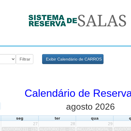
Calendário de Reserva
agosto 2026
seg
ter
qua
q
6
27
28
29
AUDITÓRIO 211 - (150 PESSOAS) # Lançamento de livro de Contabilidade Tributá
AUDITÓRIO 211 - (150 PESSOAS) # Colação de Grau - C
INCLUSÃO DIGITAL - (60 MÁQUINAS
AUDITÓRIO