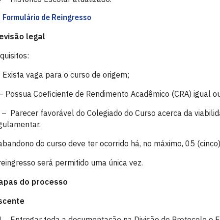
Formulário de Reingresso
evisão legal
quisitos:
– Exista vaga para o curso de origem;
 – Possua Coeficiente de Rendimento Acadêmico (CRA) igual ou 
I – Parecer favorável do Colegiado do Curso acerca da viabili
gulamentar.
abandono do curso deve ter ocorrido há, no máximo, 05 (cinco) 
reingresso será permitido uma única vez.
apas do processo
scente
Entregar toda a documentação na Divisão de Protocolo e 