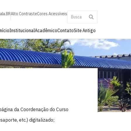
ala.BR
Alto Contraste
Cores Acessíveis
nício
Institucional
Acadêmico
Contato
Site Antigo
 página da Coordenação do Curso
porte, etc.) digitalizado;