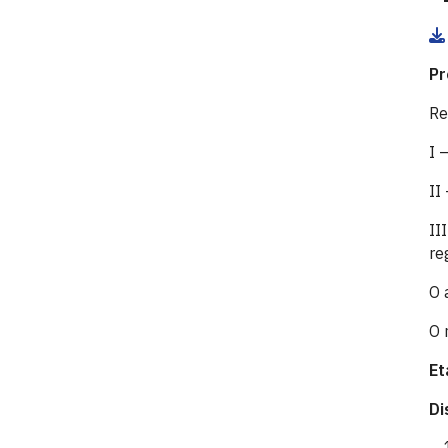
Pr
Re
I 
II
II
re
O 
O 
Et
Di