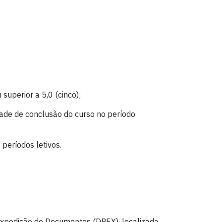
superior a 5,0 (cinco);
dade de conclusão do curso no período
períodos letivos.
Expedição de Documentos (DPEX), localizada