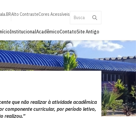
ala.BR
Alto Contraste
Cores Acessíveis
nício
Institucional
Acadêmico
Contato
Site Antigo
cente que não realizar à atividade acadêmica
or componente curricular, por período letivo,
o realizou.”