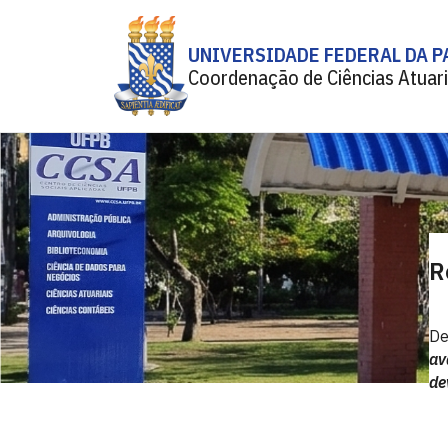
UNIVERSIDADE FEDERAL DA P
Coordenação de Ciências Atuari
R
De
av
de