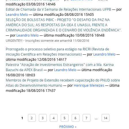
modificação 03/08/2016 14h46
Edital de Chamada da V Semana de Relações Internacionais UFPB
—
por
Leandro Melo
— última modificação 08/08/2016 15h05
SELEÇÃO DE BOLSISTAS PIBIC - PROJETO "O DESAFIO DA PAZ NA
AMÉRICA DO SUL: AS RESPOSTAS DA OEA E UNASUL FRENTE A
CRIMINALIDADE ORGANIZADA E O CENARIO DE VIOLÊNCIA ENDÊMICA".
—
por
Leandro Melo
— última modificação 10/08/2016 16h48
URGENTE!!! - Inscrições somente ate amanhã 11/08/2016
Prorrogado o processo seletivo para estágio na RICRI (Revista de
Iniciação Científica em Relações Internacionais)
—
por
Leandro Melo
—
última modificação 12/08/2016 14h17
Palestra "Atração de Investimentos Estrangeiros" com a Ma. Karina
Bazuchi da APEX Brasil
—
por
Leandro Melo
— última modificação
16/08/2016 18h03
Membros de Projeto de Extensão recebem capacitação do PNUD sobre
Atlas do Desenvolvimento Humano
—
por
Henrique Menezes
— última
modificação 18/08/2016 17h37
1
2
3
4
5
6
7
...
14
PRÓXIMO »