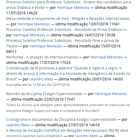
Processo Seletivo para Professor Substituto - Ordem dos candidatos para
prova Didática e Ponto
—
por
Henrique Menezes
— última modificação
11/07/2016 14h29
Mesa-redonda e lançamento de livro - Religião e Relações Internacionais
—
por
Henrique Menezes
— última modificação 13/07/2016 11h41
Processo Seletivo Professor Substituto - Resultado da Prova Didática
—
por
Henrique Menezes
— última modificação 14/07/2016 13h39
Processo Seletivo Professor Substituto - Resultado Final e prova de
Títulos
—
por
Henrique Menezes
— última modificação 15/07/2016
09h11
Workshop - A atuação do internacionalista
—
por
Henrique Menezes
—
última modificação 17/07/2016 17h24
Coordenação de RI promove a palestra “Quando o sigilo é a regra: o
direito de acesso à informação e a Atividade de Inteligência de Estado no
Brasil”
—
por
Leandro Melo
— última modificação 20/07/2016 14h35
Inscrições ate às 12:00 do dia 22/07/2016.
Reunião da disciplina Estágio Supervisionado
—
por
Henrique Menezes
— última modificação 22/07/2016 17h41
Todos os alunos que desejam pedir aproveitamento precisam se matricular na
disciplina Estágio Supervisionado e comparecer à reunião!!!
Cronograma e documentos da Disciplina Estágio Supervisionado
—
por
Leandro Melo
— última modificação 27/07/2016 14h16
A Revista de Iniciação Científica em Relações Internacionais (RICRI) abre
processo seletivo para estagiário
—
por
Leandro Melo
— última