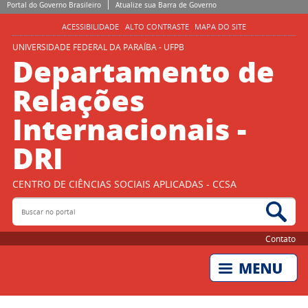
Portal do Governo Brasileiro
Atualize sua Barra de Governo
ACESSIBILIDADE
ALTO CONTRASTE
MAPA DO SITE
UNIVERSIDADE FEDERAL DA PARAÍBA - UFPB
Departamento de
Relações
Internacionais -
DRI
CENTRO DE CIÊNCIAS SOCIAIS APLICADAS - CCSA
Buscar no portal
Bus
Contato