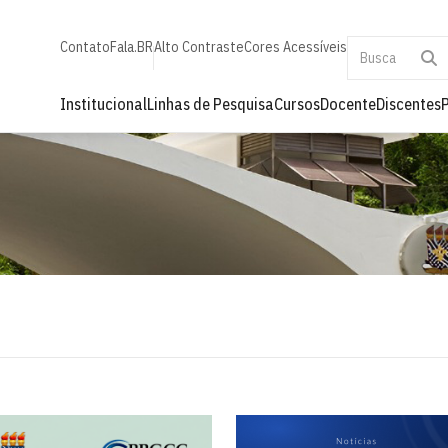
Contato
Fala.BR
Alto Contraste
Cores Acessíveis
Institucional
Linhas de Pesquisa
Cursos
Docente
Discentes