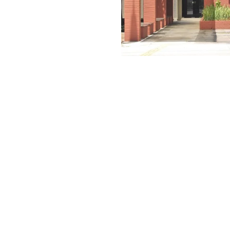
nomia
íba
a, das 08:00h as 17:00h