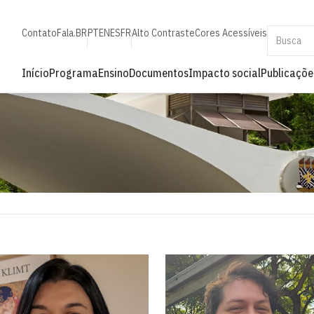
Contato
Fala.BR
PT
EN
ES
FR
Alto Contraste
Cores Acessíveis
Início
Programa
Ensino
Documentos
Impacto social
Publicaçõe