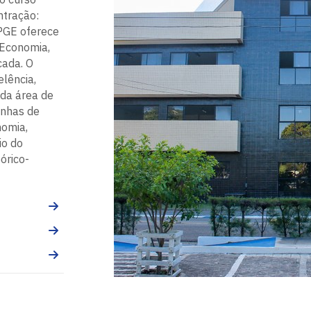
ntração:
PGE oferece
 Economia,
cada. O
lência,
 da área de
inhas de
omia,
io do
órico-