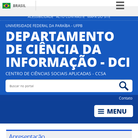
BRASIL
Simplifique!
ACESSIBILIDADE
ALTO CONTRASTE
MAPA DO SITE
Comunica BR
UNIVERSIDADE FEDERAL DA PARAÍBA - UFPB
DEPARTAMENTO
Participe
DE CIÊNCIA DA
Acesso à informação
INFORMAÇÃO - DCI
Legislação
Canais
CENTRO DE CIÊNCIAS SOCIAIS APLICADAS - CCSA
Buscar no portal
Bus
Contato
Apresentação