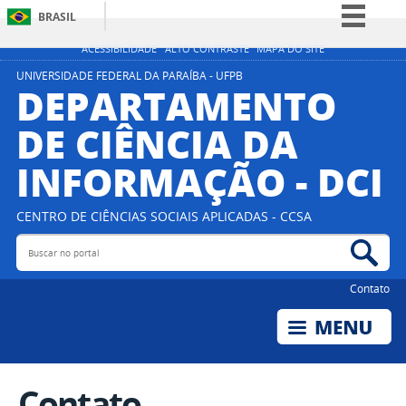
BRASIL
Simplifique!
ACESSIBILIDADE
ALTO CONTRASTE
MAPA DO SITE
Comunica BR
UNIVERSIDADE FEDERAL DA PARAÍBA - UFPB
DEPARTAMENTO
Participe
DE CIÊNCIA DA
Acesso à informação
INFORMAÇÃO - DCI
Legislação
Canais
CENTRO DE CIÊNCIAS SOCIAIS APLICADAS - CCSA
Buscar no portal
Bus
Contato
Contato