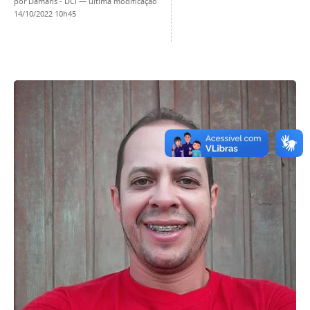
por
Damaris - DCI
—
última modificação
14/10/2022 10h45