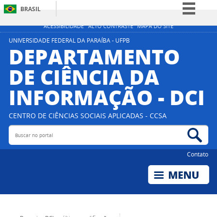
BRASIL
Simplifique!
ACESSIBILIDADE
ALTO CONTRASTE
MAPA DO SITE
Comunica BR
UNIVERSIDADE FEDERAL DA PARAÍBA - UFPB
DEPARTAMENTO
Participe
DE CIÊNCIA DA
Acesso à informação
INFORMAÇÃO - DCI
Legislação
Canais
CENTRO DE CIÊNCIAS SOCIAIS APLICADAS - CCSA
Buscar no portal
Bus
Contato