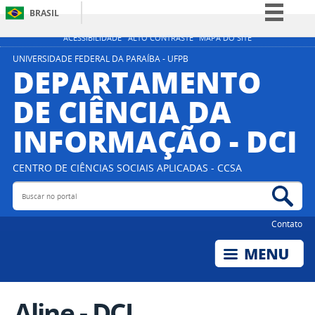
BRASIL
Simplifique!
ACESSIBILIDADE
ALTO CONTRASTE
MAPA DO SITE
Comunica BR
UNIVERSIDADE FEDERAL DA PARAÍBA - UFPB
DEPARTAMENTO
Participe
DE CIÊNCIA DA
Acesso à informação
INFORMAÇÃO - DCI
Legislação
Canais
CENTRO DE CIÊNCIAS SOCIAIS APLICADAS - CCSA
Buscar no portal
Bus
Contato
Aline - DCI